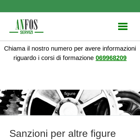
Toggle
navigati
Chiama il nostro numero per avere informazioni
riguardo i corsi di formazione
069968209
ANFOS
»
Sicurezza nei luoghi di lavoro
» Sanzioni per altre
figure
Sanzioni per altre figure