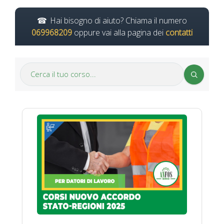
Hai bisogno di aiuto? Chiama il numero
069968209
oppure vai alla pagina dei
contatti