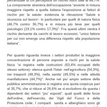
percentuale di chi percepisce un rischio fisico sale al 46,7%.
La componente straniera dell’occupazione “avverte in misura
maggiore rispetto a quella italiana l’esposizione ai fattori di
rischio per la salute- evidenzia la rilevazione ‘Salute e
sicurezza sul lavoro’- in particolare per quelli di natura fisica
(46,7% contro 36,7%) e in misura più lieve per quelli
psicologici (19,1% contro 17,3%)”. Fra questi ultimi rientra il
rischio derivante da carichi di lavoro eccessivi, “unico fattore
per cui non emerge una differenza rispetto alla popolazione
italiana”.
Per quanto riguarda invece i settori produttivi la maggiore
concentrazione di persone esposte a rischi per la salute
fisica “si registra nelle costruzioni (63,4% occupati dello
stesso settore)- elenca quindi l’Istat- nell’agricoltura (54,3%),
nei trasporti (48,3%), nella sanita’ (45,5%) e nelle attività
manifatturiere (44,7%)”. Anche nel piu’ ampio settore della
pubblica amministrazione si registra una quota cospicua pari
al 35,7%, che si riduce al 26,6% se si escludono da questa i
dipendenti dei settori “piu’ esposti”: quali quelli delle forze
dell’ordine, dell’esercito, dei Vigili del Fuoco e della
Protezione civile. I comparti sanità e alberghiero sono gli