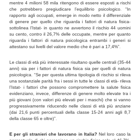
mentre 4 milioni 58 mila ritengono di essere esposti a rischi
che potrebbero pregiudicare l’equilibrio psicologico. “In
rapporto agli occupati, emerge in modo netto il differenziale
di genere per quello che riguarda i fattori di natura fisica-
sottolinea l’Istat- in quanto ne avvertono il rischio 44 uomini
su cento, contro il 26,7% delle occupate, mentre per quanto
riguarda i fattori di natura psicologica entrambi i generi si
attestano sui livelli del valore medio che è pari a 17,4%”.
Le classi di età più interessate risultano quelle centrali (35-44
anni) sia per i fattori di natura fisica sia per quelli di natura
psicologica. “Se per questa ultima tipologia di rischio si rileva
una sostanziale parità fra i sessi in tutte le classi di età- rileva
l’Istat- i fattori che possono compromettere la salute fisica
evidenziano, invece, differenze di genere molto elevate tra i
più giovani (con valori più elevati per i maschi) che si vanno
progressivamente riducendo nelle classi di età più anziane
(dai 21,6 punti percentuali della classe 15-24 anni agli 8,7
della classe 65 e oltre)”.
E per gli stranieri che lavorano in Italia?
Nel loro caso la