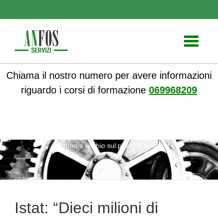
Toggle
navigati
Chiama il nostro numero per avere informazioni
riguardo i corsi di formazione
069968209
ANFOS
»
Formazione
» Istat: “Dieci milioni di occupati si
sentono a rischio sul posto di lavoro”
Istat: “Dieci milioni di