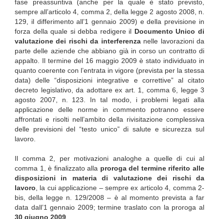
fase preassuntiva (anche per la quale è stato previsto,
sempre all’articolo 4, comma 2, della legge 2 agosto 2008, n.
129, il differimento all’1 gennaio 2009) e della previsione in
forza della quale si debba redigere il
Documento Unico di
valutazione dei rischi da interferenza
nelle lavorazioni da
parte delle aziende che abbiano già in corso un contratto di
appalto. Il termine del 16 maggio 2009 è stato individuato in
quanto coerente con l’entrata in vigore (prevista per la stessa
data) delle “disposizioni integrative e correttive” al citato
decreto legislativo, da adottare ex art. 1, comma 6, legge 3
agosto 2007, n. 123. In tal modo, i problemi legati alla
applicazione delle norme in commento potranno essere
affrontati e risolti nell’ambito della rivisitazione complessiva
delle previsioni del “testo unico” di salute e sicurezza sul
lavoro.
Il comma 2, per motivazioni analoghe a quelle di cui al
comma 1, è finalizzato alla
proroga del termine riferito alle
disposizioni in materia di valutazione dei rischi da
lavoro
, la cui applicazione – sempre ex articolo 4, comma 2-
bis, della legge n. 129/2008 – è al momento prevista a far
data dall’1 gennaio 2009; termine traslato con la proroga al
30 giugno 2009