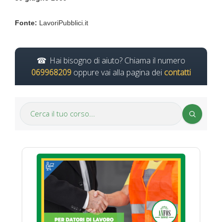
Fonte:
LavoriPubblici.it
Hai bisogno di aiuto? Chiama il numero
069968209
oppure vai alla pagina dei
contatti