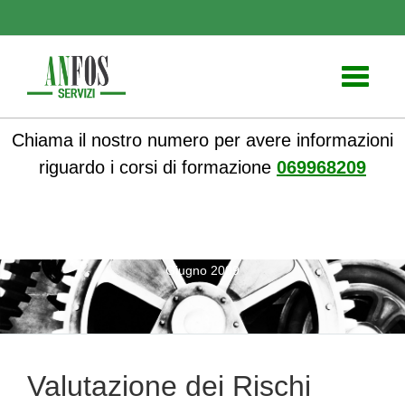
Toggle
navigati
Chiama il nostro numero per avere informazioni
riguardo i corsi di formazione
069968209
ANFOS
»
Formazione
» Valutazione dei Rischi rinviata a
Giugno 2009
Valutazione dei Rischi