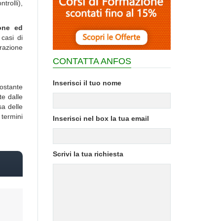
trolli),
ione ed
 casi di
trazione
CONTATTA ANFOS
Inserisci il tuo nome
costante
te dalle
sa delle
 termini
Inserisci nel box la tua email
Scrivi la tua richiesta