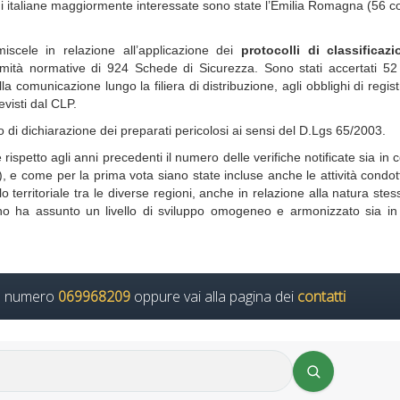
italiane maggiormente interessate sono state l’Emilia Romagna (56 con
iscele in relazione all’applicazione dei
protocolli di classificaz
formità normative di 924 Schede di Sicurezza. Sono stati accertati 52
lla comunicazione lungo la filiera di distribuzione, agli obblighi di regis
evisti dal CLP.
go di dichiarazione dei preparati pericolosi ai sensi del D.Lgs 65/2003.
ispetto agli anni precedenti il numero delle verifiche notificate sia in 
e come per la prima vota siano state incluse anche le attività condot
o territoriale tra le diverse regioni, anche in relazione alla natura stes
iano ha assunto un livello di sviluppo omogeneo e armonizzato sia in
il numero
069968209
oppure vai alla pagina dei
contatti