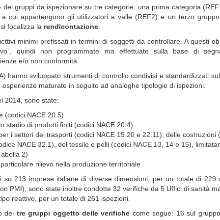
one dei gruppi da ispezionare su tre categorie: una prima categoria (REF
a cui appartengono gli utilizzatori a valle (REF2) e un terzo gruppo
si focalizza la
rendicontazione
.
tivi minimi prefissati in termini di soggetti da controllare. A questi obie
ttivo”, quindi non programmate ma effettuate sulla base di segna
ienze e/o non conformità.
) hanno sviluppato strumenti di controllo condivisi e standardizzati su
 esperienze maturate in seguito ad analoghe tipologie di ispezioni.
l 2014, sono state:
e (codici NACE 20.5)
 stadio di prodotti finiti (codici NACE 20.4)
er i settori dei trasporti (codici NACE 19.20 e 22.11), delle costruzioni 
codice NACE 32.1), del tessile e pelli (codici NACE 13, 14 e 15), limitat
Tabella 2)
particolare rilievo nella produzione territoriale
i su 213 imprese italiane di diverse dimensioni, per un totale di 229 c
MI), sono state inoltre condotte 32 verifiche da 5 Uffici di sanità ma
tipo reattivo, per un totale di 261 ispezioni.
no dei
tre gruppi oggetto delle verifiche
come segue: 16 sul grupp