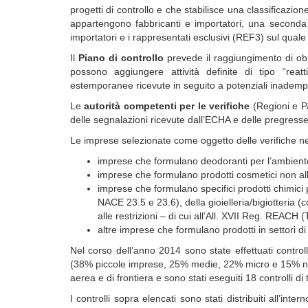
progetti di controllo e che stabilisce una classificazi
appartengono fabbricanti e importatori, una seconda 
importatori e i rappresentati esclusivi (REF3) sul quale 
Il
Piano di controllo
prevede il raggiungimento di obiet
possono aggiungere attività definite di tipo “rea
estemporanee ricevute in seguito a potenziali inademp
Le
autorità competenti per le verifiche
(Regioni e PA
delle segnalazioni ricevute dall’ECHA e delle pregresse
Le imprese selezionate come oggetto delle verifiche ne
imprese che formulano deodoranti per l’ambient
imprese che formulano prodotti cosmetici non allo
imprese che formulano specifici prodotti chimici p
NACE 23.5 e 23.6), della gioielleria/bigiotteria (
alle restrizioni – di cui all’All. XVII Reg. REACH (
altre imprese che formulano prodotti in settori di 
Nel corso dell’anno 2014 sono state effettuati controll
(38% piccole imprese, 25% medie, 22% micro e 15% non P
aerea e di frontiera e sono stati eseguiti 18 controlli di 
I controlli sopra elencati sono stati distribuiti all’inter