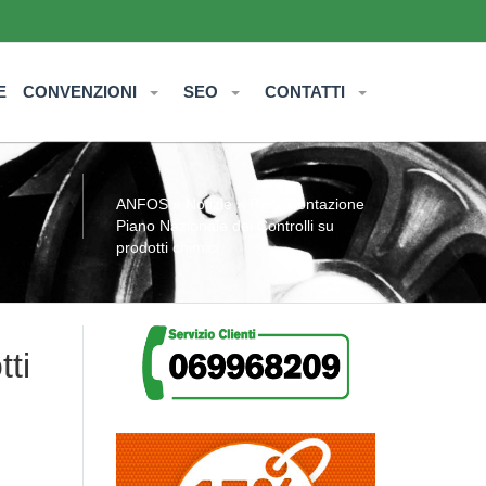
E
CONVENZIONI
SEO
CONTATTI
ANFOS
»
Notizie
» Rendicontazione
Piano Nazionale dei Controlli su
prodotti chimici
ti