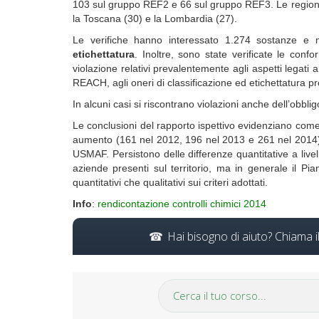
103 sul gruppo REF2 e 66 sul gruppo REF3. Le regioni 
la Toscana (30) e la Lombardia (27).
Le verifiche hanno interessato 1.274 sostanze e m
etichettatura
. Inoltre, sono state verificate le con
violazione relativi prevalentemente agli aspetti legati a
REACH, agli oneri di classificazione ed etichettatura pr
In alcuni casi si riscontrano violazioni anche dell’obbli
Le conclusioni del rapporto ispettivo evidenziano come r
aumento (161 nel 2012, 196 nel 2013 e 261 nel 2014), 
USMAF. Persistono delle differenze quantitative a livell
aziende presenti sul territorio, ma in generale il P
quantitativi che qualitativi sui criteri adottati.
Info
:
rendicontazione controlli chimici 2014
Hai bisogno di aiuto? Chiama 