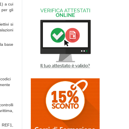
1) a cui
 per gli
ttivi si
lazioni
lla base
(codici
amente
ontrolli
rittima,
o REF1,