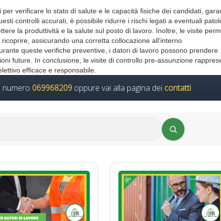
per verificare lo stato di salute e le capacità fisiche dei candidati, gar
sti controlli accurati, è possibile ridurre i rischi legati a eventuali pato
re la produttività e la salute sul posto di lavoro. Inoltre, le visite per
a ricoprire, assicurando una corretta collocazione all’interno
durante queste verifiche preventive, i datori di lavoro possono prendere
ioni future. In conclusione, le visite di controllo pre-assunzione rappre
ettivo efficace e responsabile.
il numero
069968209
oppure vai alla pagina dei
contatti