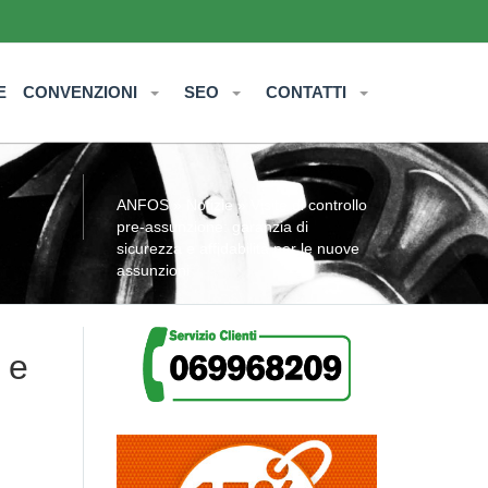
E
CONVENZIONI
SEO
CONTATTI
ANFOS
»
Notizie
» Visite di controllo
pre-assunzione: garanzia di
sicurezza e affidabilità per le nuove
assunzioni
 e