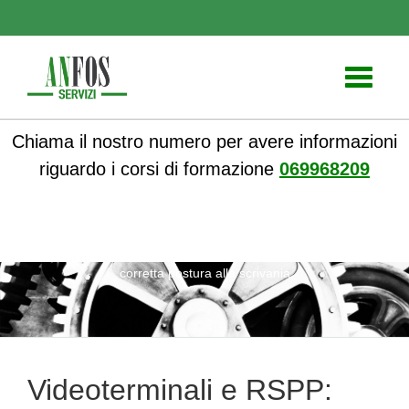
Toggle
navigati
Chiama il nostro numero per avere informazioni
riguardo i corsi di formazione
069968209
ANFOS
»
Notizie
» Videoterminali e RSPP: strategie per una
corretta postura alla scrivania
Videoterminali e RSPP: