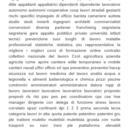
ditte appaltanti appaltatrici dipendenti dipendente lavoratore
autonomo autonomi cooperative coop lavori stradali gestanti
rischi specifici impiegato di ufficio barista cameriere autista
studio studi notarili ingegneri architetti commercialisti
convenzioni diventa partener franchising segretaria
segretarie gare appalto pubblico privato università istituti
tecnici prevenzione suoi luoghi di lavoro malattie
professionali statistiche statistica piu rappresentativa la
migliore i migliori corsi di formazione online contratto
collettivo nazionale del lavoro Ccnl agricoltura azienda
agricola come aprire cantiere edile temporaneo e mobile
cantieri navali uffici ufficio srl spa preventivo preventivi haccp
sicurezza sul lavoro medicina del lavoro analisi acqua e
legionella e alimenti batteriologica e chimica pozzi piscine
condomini amministratoti amministratore datore rspp di
lavoro lavoratori lavoratore lavoratrice lavoratrici proposto
preposti rls rlst pav pes pei coordinatore cps cse hse
manager dirigente con delega di funzione stress lavoro
correlato spazi confinanti dpi 1 2 3 prima seconda terza
categoria lavori in alta quota patente patentino patentini gru
ple trattore muletto mulettisti mulettista gruista con ruote
trasporti su navi treni ple piattaforma elevabili