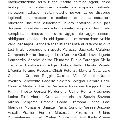
movimentazione terra ruspa rischio chimico agenti fisico
biologico movimentazione manuale carichi spazio confinato
vibrazioni radiazioni solari ottiche polveri aereo disperse
legionella macrosettore e codice ateco pesca estrazioni
minerarie industria alimentare lavoro notturno duvri pos
documento valutazione rischi manuale haccp standardizzato
semplificato rinnovo rinnovare aggiornato aggiornamenti
obbligatori obbligatorio obbligatoria documentazione valida
validi per legge verificare scaduti scadenza durata corso quiz
test finale domande e risposte Abruzzo Basilicata Calabria
Campania Emilia-Romagna Friuli Venezia Giulia Lazio Liguria
Lombardia Marche Molise Piemonte Puglia Sardegna Sicilia
Toscana Trentino-Alto Adige Umbria Valle d’Aosta Veneto
L’Aquila Teramo Pescara Chieti Potenza Matera Catanzaro
Cosenza Crotone Reggio Calabria Vibo Valentia Napoli
Avellino Benevento Caserta Salerno Bologna Ferrara Forlì-
Cesena Modena Parma Piacenza Ravenna Reggio Emilia
Rimini Trieste Gorizia Pordenone Udine Roma Frosinone
Latina Rieti Viterbo Genova Imperia La Spezia Savona
Milano Bergamo Brescia Como Cremona Lecco Lodi
Mantova Monza e Brianza Pavia Sondrio Varese Ancona
Ascoli Piceno Fermo Macerata Pesaro e Urbino
Campobasso Isernia Torino Alessandria Asti Biella Cuneo