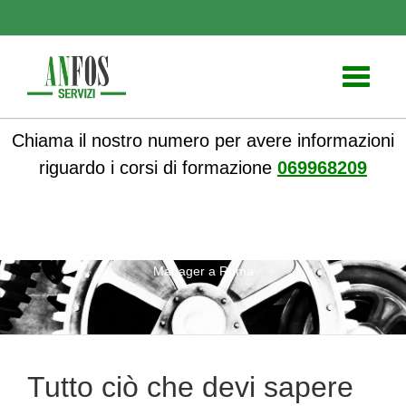
Toggle
navigati
Chiama il nostro numero per avere informazioni
riguardo i corsi di formazione
069968209
ANFOS
»
Notizie
» Tutto ciò che devi sapere sul corso HSE
Manager a Roma
Tutto ciò che devi sapere