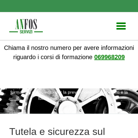
Toggle
navigati
Chiama il nostro numero per avere informazioni
riguardo i corsi di formazione
069968209
ANFOS
»
Notizie
» Tutela e sicurezza sul lavoro: corsi
formativi e consulenza per la prevenzione degli incidenti e la
tutela della salute dei lavoratori.
Tutela e sicurezza sul