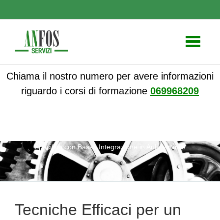
Toggle
navigati
Chiama il nostro numero per avere informazioni
riguardo i corsi di formazione
069968209
ANFOS
»
Notizie
» Tecniche Efficaci per un Datore di Rischio
Specifico con Bassa Integrazione in Aula Virtuale
Tecniche Efficaci per un