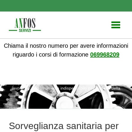
Toggle
navigati
Chiama il nostro numero per avere informazioni
riguardo i corsi di formazione
069968209
ANFOS
»
Notizie
» Sorveglianza sanitaria per attività
lavorative: uno strumento indispensabile per la tutela della
salute dei lavoratori
Sorveglianza sanitaria per