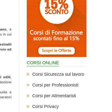
zano
, è
o in cui
stratti
voro ed
CORSI ONLINE
Corsi Sicurezza sul lavoro
i edili
,
otezione
Corsi per Professionisti
guida e
Corsi per Alimentaristi
peratori
Corsi Privacy