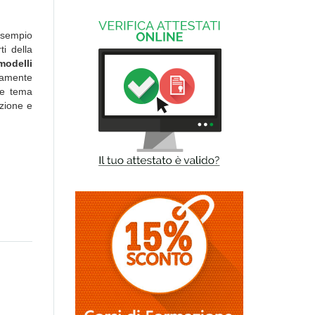
esempio
ti della
modelli
tamente
te tema
zione e