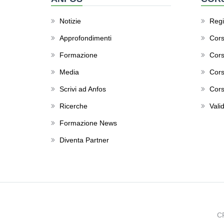
Notizie
Regis
Approfondimenti
Cors
Formazione
Cors
Media
Cors
Scrivi ad Anfos
Cors
Ricerche
Valid
Formazione News
Diventa Partner
C