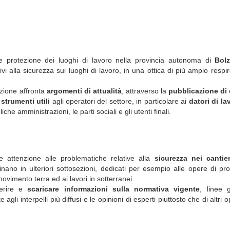
 e protezione dei luoghi di lavoro nella provincia autonoma di
Bol
ivi alla sicurezza sui luoghi di lavoro, in una ottica di più ampio respir
nzione affronta
argomenti di attualità
, attraverso la
pubblicazione di e
 strumenti utili
agli operatori del settore, in particolare ai
datori di la
he amministrazioni, le parti sociali e gli utenti finali.
e attenzione alle problematiche relative alla
sicurezza nei cantier
ano in ulteriori sottosezioni, dedicati per esempio alle opere di pr
movimento terra ed ai lavori in sotterranei.
erire e
scaricare informazioni sulla normativa vigente
, linee 
agli interpelli più diffusi e le opinioni di esperti piuttosto che di altri o