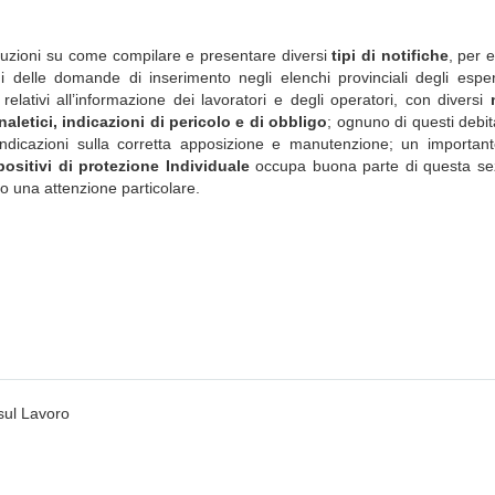
struzioni su come compilare e presentare diversi
tipi di notifiche
, per 
oni delle domande di inserimento negli elenchi provinciali degli esper
elativi all’informazione dei lavoratori e degli operatori, con diversi
gnaletici, indicazioni di pericolo e di obbligo
; ognuno di questi debi
ndicazioni sulla corretta apposizione e manutenzione; un importan
positivi di protezione Individuale
occupa buona parte di questa se
no una attenzione particolare.
sul Lavoro