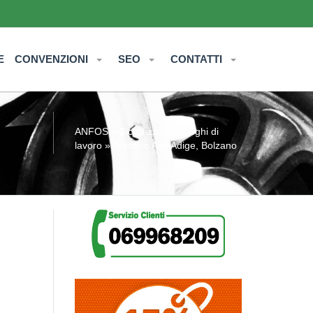
E
CONVENZIONI
SEO
CONTATTI
ANFOS
»
Sicurezza nei luoghi di
lavoro
» Trentino Alto Adige, Bolzano