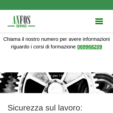
Toggle
navigati
Chiama il nostro numero per avere informazioni
riguardo i corsi di formazione
069968209
ANFOS
»
Notizie
» Sicurezza sul lavoro: vivere il momento
presente per i lavoratori
Sicurezza sul lavoro: