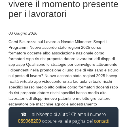
vivere il momento presente
per i lavoratori
03 Giugno 2026
Corsi Sicurezza sul Lavoro a Novate Milanese: Scopri i
Programmi Nuovo accordo stato regioni 2025 corso
formatore docente albo associazione nazionale corso
formatori rspp rls rlst preposto datore lavoratori ddl dlspp dl
spp aspp Quali sono le strategie per coinvolgere attivamente
i dipendenti nella promozione di uno stile di vita sano e sicuro
sul posto di lavoro? Nuovo accordo stato regioni 2025 haccp
realtà virtuale app videoconferenza fad aula virtuale rischi
specifici basso medio alto online corso formatori docenti rspp
rls rlst preposto datore rischi specifici basso medio alto
lavoratori ddl dlspp rinnovo patentino muletto gru trattore
escavatore ple macchine agricole addestramento
Hai bisogno di aiuto? Chiama il numero
069968209
oppure vai alla pagina dei
contatti