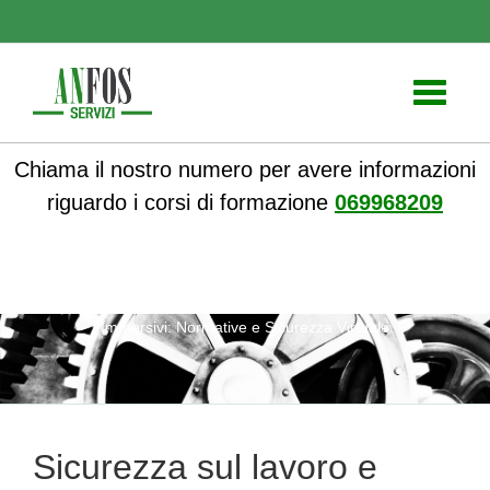
Toggle
navigati
Chiama il nostro numero per avere informazioni
riguardo i corsi di formazione
069968209
ANFOS
»
Notizie
» Sicurezza sul lavoro e Lavoro in Ambienti
Immersivi: Normative e Sicurezza Virtuale
Sicurezza sul lavoro e