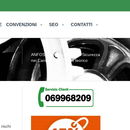
E
CONVENZIONI
SEO
CONTATTI
ANFOS
»
Notizie
» RSPP e Sicurezza
nei Cantieri Edili: Corso teorico
 rischi