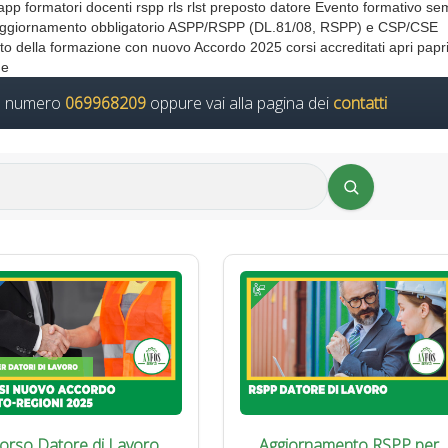
app formatori docenti rspp rls rlst preposto datore Evento formativo se
ni di aggiornamento obbligatorio ASPP/RSPP (DL.81/08, RSPP) e CSP/CSE
nto della formazione con nuovo Accordo 2025 corsi accreditati apri papr
ne
il numero
069968209
oppure vai alla pagina dei
contatti
orso Datore di Lavoro
Aggiornamento RSPP per