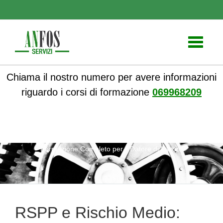
Toggle
navigati
Chiama il nostro numero per avere informazioni
riguardo i corsi di formazione
069968209
ANFOS
»
Notizie
» RSPP e Rischio Medio: Corso di
Formazione Completo per il Datore di Lavoro
RSPP e Rischio Medio: