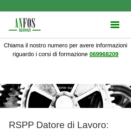
Toggle
navigati
Chiama il nostro numero per avere informazioni
riguardo i corsi di formazione
069968209
ANFOS
»
Notizie
» RSPP Datore di Lavoro: corsi online
blended per la formazione su attrezzature munite di
videoterminali
RSPP Datore di Lavoro: