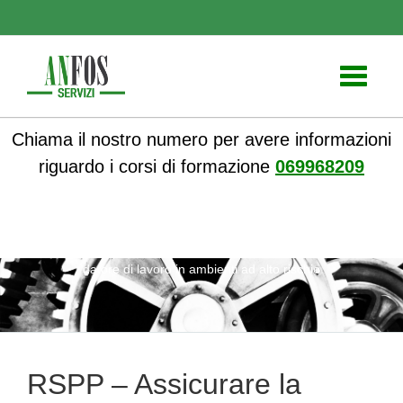
Toggle
navigati
Chiama il nostro numero per avere informazioni
riguardo i corsi di formazione
069968209
ANFOS
»
Notizie
» RSPP – Assicurare la sicurezza del
datore di lavoro in ambienti ad alto rischio
RSPP – Assicurare la