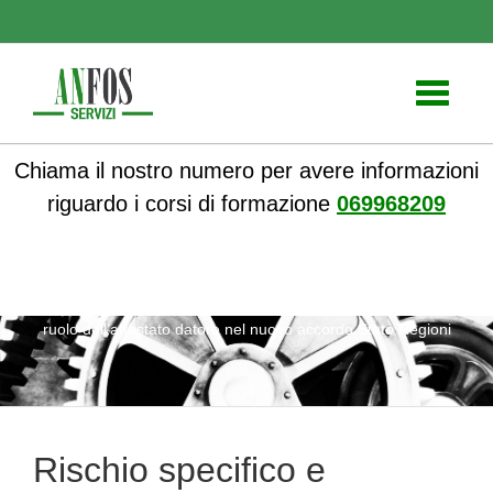
Toggle
navigati
Chiama il nostro numero per avere informazioni
riguardo i corsi di formazione
069968209
ANFOS
»
Notizie
» Rischio specifico e integrazione alto: Il
ruolo dell’attestato datore nel nuovo accordo Stato Regioni
Rischio specifico e