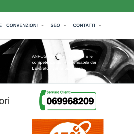
E
CONVENZIONI
SEO
CONTATTI
ANFOS
»
Notizie
» Rinnovare le
competenze del Responsabile dei
Lavoratori per la Sicurezza
ori