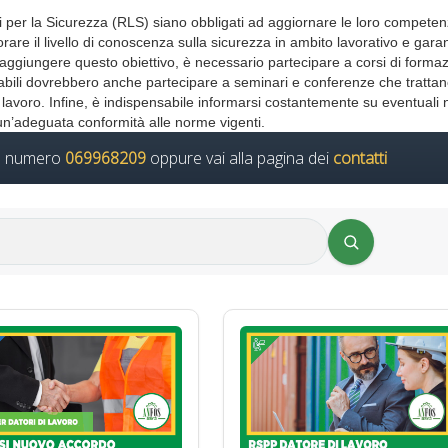
ri per la Sicurezza (RLS) siano obbligati ad aggiornare le loro compete
re il livello di conoscenza sulla sicurezza in ambito lavorativo e garan
r raggiungere questo obiettivo, è necessario partecipare a corsi di forma
onsabili dovrebbero anche partecipare a seminari e conferenze che tratta
 lavoro. Infine, è indispensabile informarsi costantemente su eventuali 
 un’adeguata conformità alle norme vigenti.
il numero
069968209
oppure vai alla pagina dei
contatti