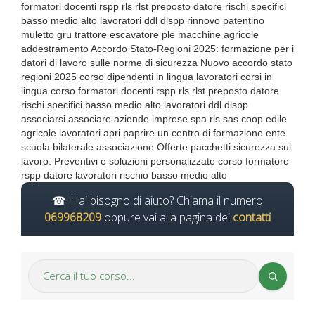
formatori docenti rspp rls rlst preposto datore rischi specifici
basso medio alto lavoratori ddl dlspp rinnovo patentino
muletto gru trattore escavatore ple macchine agricole
addestramento Accordo Stato-Regioni 2025: formazione per i
datori di lavoro sulle norme di sicurezza Nuovo accordo stato
regioni 2025 corso dipendenti in lingua lavoratori corsi in
lingua corso formatori docenti rspp rls rlst preposto datore
rischi specifici basso medio alto lavoratori ddl dlspp
associarsi associare aziende imprese spa rls sas coop edile
agricole lavoratori apri paprire un centro di formazione ente
scuola bilaterale associazione Offerte pacchetti sicurezza sul
lavoro: Preventivi e soluzioni personalizzate corso formatore
rspp datore lavoratori rischio basso medio alto
Hai bisogno di aiuto? Chiama il numero
069968209
oppure vai alla pagina dei
contatti