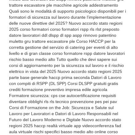
trattore escavatore ple macchine agricole addestramento
Quali sono le modalità di supporto psicologico disponibili per i
formatori di sicurezza sul lavoro durante l’implementazione
delle nuove direttive del 2025? Nuovo accordo stato regioni
2025 corso formatori corso formatori rspp rls rlst preposto
datore lavoratori ddl dlspp dl spp aspp rinnovo patentino
muletto gru trattore escavatore ple Corso HACCP per la
corretta gestione del servizio di catering per eventi di alto
livello e di gran classe corso formatore rspp datore lavoratori
rischio basso medio alto Tutto quello che devi sapere sui
corsi di aggiornamento per la sicurezza sul lavoro e il rischio
elettrico in vista del 2025 Nuovo accordo stato regioni 2025
parte base generale haccp prima seconda Datori di Lavoro
con compiti di RSPP (DL SPP) Corsi DLSPP gratuiti gratis
crediti formazione preventivo impresa edile agricola
Formatore sicurezza: cps cse autocertificazione requisiti
diventare obblighi rls rls tecnico prevenzione pes pei pav
Corsi di Formazione on the Job: Sicurezza e Salute sul
Lavoro per Lavoratori e Datori di Lavoro Responsabili nel
Futuro del Lavoro Moderno e Digitale Nuovo accordo stato
regioni 2025 haccp realtà virtuale app videoconferenza fad
aula virtuale rischi specifici basso medio alto online corso