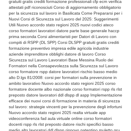
gratuiti gratis crediti formazione professionali cfp ecm verifica
attestati pdf riconosciuti Corso di aggiornamento obbligatorio
per la sicurezza sul lavoro in Basilicata Come Prepararsi per i
Nuovi Corsi di Sicurezza sul Lavoro del 2025: Suggerimenti
Utili Nuovo accordo stato regioni 2025 nuovi codici ateco
corso formatori lavoratori datore parte base generale haccp
prima seconda Corsi alimentaristi per Datori di Lavoro con
compiti di RSPP (DL SPP) Corsi DLSPP gratuiti gratis crediti
formazione preventivo impresa edile agricola industrie
aziende imprenditore obblighi datore di lavoro Corso
Sicurezza sul Lavoro Lavoratori Base Messina Ruolo dei
Formatori nella Consapevolezza sulla Sicurezza sul Lavoro
corso formatore rspp datore lavoratori rischio basso medio
alto D.lgs 81/2008: corsi per formatori sulla prevenzione in
ambito lavorativo Nuovo accordo stato regioni 2025 corso
formatore docente albo nazionale corso formatori rspp rls rlst
preposto datore lavoratori ddl dlspp dl aspp Implementazione
efficace dei nuovi corsi di formazione in materia di sicurezza
sul lavoro: strategie vincenti per la prevenzione degli infortuni
Nuovo accordo stato regioni 2025 realta virtuale app
videoconferenza fad aula virtuale online corso formatori
docenti rspp rls rlst preposto datore rischi specifici basso
medio alto lavoratori ddl dlspp rinnovo patentino muletto gru