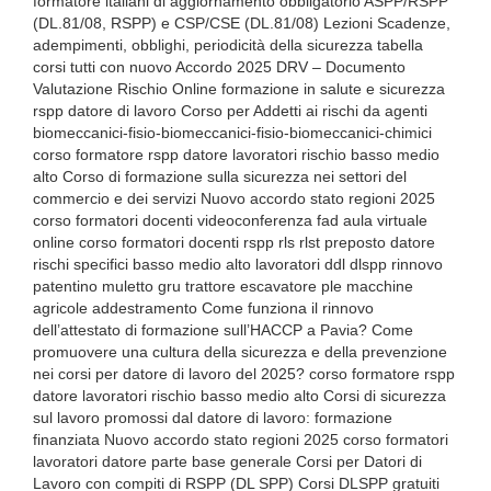
formatore italiani di aggiornamento obbligatorio ASPP/RSPP
(DL.81/08, RSPP) e CSP/CSE (DL.81/08) Lezioni Scadenze,
adempimenti, obblighi, periodicità della sicurezza tabella
corsi tutti con nuovo Accordo 2025 DRV – Documento
Valutazione Rischio Online formazione in salute e sicurezza
rspp datore di lavoro Corso per Addetti ai rischi da agenti
biomeccanici-fisio-biomeccanici-fisio-biomeccanici-chimici
corso formatore rspp datore lavoratori rischio basso medio
alto Corso di formazione sulla sicurezza nei settori del
commercio e dei servizi Nuovo accordo stato regioni 2025
corso formatori docenti videoconferenza fad aula virtuale
online corso formatori docenti rspp rls rlst preposto datore
rischi specifici basso medio alto lavoratori ddl dlspp rinnovo
patentino muletto gru trattore escavatore ple macchine
agricole addestramento Come funziona il rinnovo
dell’attestato di formazione sull’HACCP a Pavia? Come
promuovere una cultura della sicurezza e della prevenzione
nei corsi per datore di lavoro del 2025? corso formatore rspp
datore lavoratori rischio basso medio alto Corsi di sicurezza
sul lavoro promossi dal datore di lavoro: formazione
finanziata Nuovo accordo stato regioni 2025 corso formatori
lavoratori datore parte base generale Corsi per Datori di
Lavoro con compiti di RSPP (DL SPP) Corsi DLSPP gratuiti