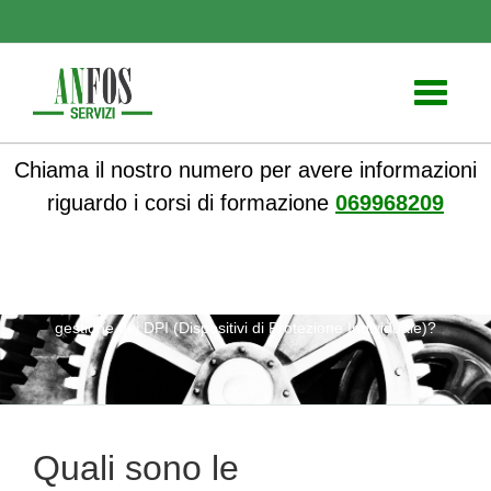
Toggle
navigati
Chiama il nostro numero per avere informazioni
riguardo i corsi di formazione
069968209
ANFOS
»
Notizie
» Quali sono le responsabilità del RLS nella
gestione dei DPI (Dispositivi di Protezione Individuale)?
Quali sono le