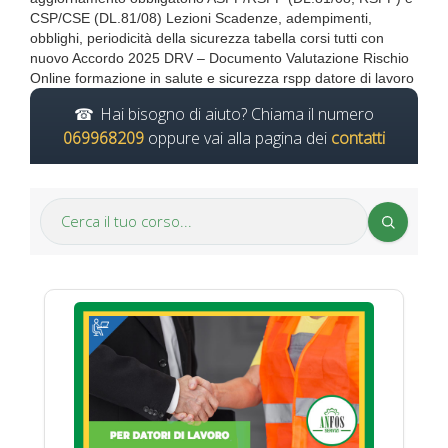
CSP/CSE (DL.81/08) Lezioni Scadenze, adempimenti,
obblighi, periodicità della sicurezza tabella corsi tutti con
nuovo Accordo 2025 DRV – Documento Valutazione Rischio
Online formazione in salute e sicurezza rspp datore di lavoro
Hai bisogno di aiuto? Chiama il numero
069968209
oppure vai alla pagina dei
contatti