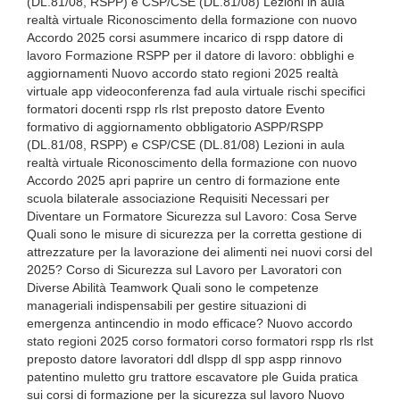
(DL.81/08, RSPP) e CSP/CSE (DL.81/08) Lezioni in aula
realtà virtuale Riconoscimento della formazione con nuovo
Accordo 2025 corsi asummere incarico di rspp datore di
lavoro Formazione RSPP per il datore di lavoro: obblighi e
aggiornamenti Nuovo accordo stato regioni 2025 realtà
virtuale app videoconferenza fad aula virtuale rischi specifici
formatori docenti rspp rls rlst preposto datore Evento
formativo di aggiornamento obbligatorio ASPP/RSPP
(DL.81/08, RSPP) e CSP/CSE (DL.81/08) Lezioni in aula
realtà virtuale Riconoscimento della formazione con nuovo
Accordo 2025 apri paprire un centro di formazione ente
scuola bilaterale associazione Requisiti Necessari per
Diventare un Formatore Sicurezza sul Lavoro: Cosa Serve
Quali sono le misure di sicurezza per la corretta gestione di
attrezzature per la lavorazione dei alimenti nei nuovi corsi del
2025? Corso di Sicurezza sul Lavoro per Lavoratori con
Diverse Abilità Teamwork Quali sono le competenze
manageriali indispensabili per gestire situazioni di
emergenza antincendio in modo efficace? Nuovo accordo
stato regioni 2025 corso formatori corso formatori rspp rls rlst
preposto datore lavoratori ddl dlspp dl spp aspp rinnovo
patentino muletto gru trattore escavatore ple Guida pratica
sui corsi di formazione per la sicurezza sul lavoro Nuovo