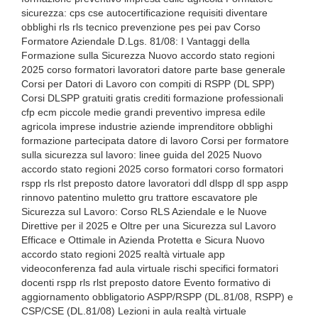
sicurezza: cps cse autocertificazione requisiti diventare
obblighi rls rls tecnico prevenzione pes pei pav Corso
Formatore Aziendale D.Lgs. 81/08: I Vantaggi della
Formazione sulla Sicurezza Nuovo accordo stato regioni
2025 corso formatori lavoratori datore parte base generale
Corsi per Datori di Lavoro con compiti di RSPP (DL SPP)
Corsi DLSPP gratuiti gratis crediti formazione professionali
cfp ecm piccole medie grandi preventivo impresa edile
agricola imprese industrie aziende imprenditore obblighi
formazione partecipata datore di lavoro Corsi per formatore
sulla sicurezza sul lavoro: linee guida del 2025 Nuovo
accordo stato regioni 2025 corso formatori corso formatori
rspp rls rlst preposto datore lavoratori ddl dlspp dl spp aspp
rinnovo patentino muletto gru trattore escavatore ple
Sicurezza sul Lavoro: Corso RLS Aziendale e le Nuove
Direttive per il 2025 e Oltre per una Sicurezza sul Lavoro
Efficace e Ottimale in Azienda Protetta e Sicura Nuovo
accordo stato regioni 2025 realtà virtuale app
videoconferenza fad aula virtuale rischi specifici formatori
docenti rspp rls rlst preposto datore Evento formativo di
aggiornamento obbligatorio ASPP/RSPP (DL.81/08, RSPP) e
CSP/CSE (DL.81/08) Lezioni in aula realtà virtuale