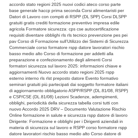
accordo stato regioni 2025 nuovi codici ateco corso parte
base generale haccp prima seconda Corsi alimentaristi per
Datori di Lavoro con compiti di RSPP (DL SPP) Corsi DLSPP
gratuiti gratis crediti formazione preventivo impresa edile
agricola Formatore sicurezza: cps cse autocertificazione
requisiti diventare obblighi rls rls tecnico prevenzione pes pei
pav Corso di Formazione sull’Utilizzo dei Sistemi di Sicurezza
Commerciale corso formatore rspp datore lavoratori rischio
basso medio alto Corso di formazione per addetti alla
preparazione e confezionamento degli alimenti Corsi
formatori sicurezza sul lavoro 2025: informazioni chiave e
aggiornamenti Nuovo accordo stato regioni 2025 rspp
esterno interno rls rlst preposto datore Evento formativo
seminari gratuiti più partecipati dai soggetto formatore italiani
di aggiornamento obbligatorio ASPP/RSPP (DL.81/08, RSPP)
e CSP/CSE (DL.81/08) Lezioni Scadenze, adempimenti,
obblighi, periodicità della sicurezza tabella corsi tutti con
nuovo Accordo 2025 DRV – Documento Valutazione Rischio
Online formazione in salute e sicurezza rspp datore di lavoro
Dirigente: Formazione e obblighi per i Dirigenti aziendali in
materia di sicurezza sul lavoro e RSPP corso formatore rspp
datore lavoratori rischio basso medio alto Corso datore di