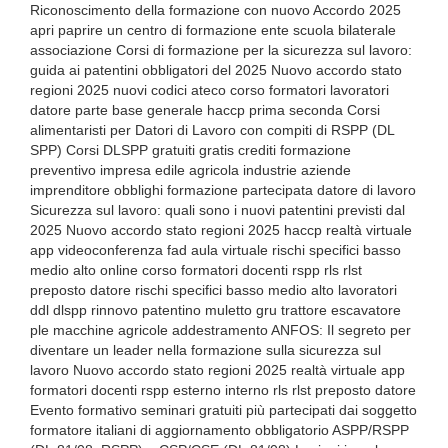
Riconoscimento della formazione con nuovo Accordo 2025
apri paprire un centro di formazione ente scuola bilaterale
associazione Corsi di formazione per la sicurezza sul lavoro:
guida ai patentini obbligatori del 2025 Nuovo accordo stato
regioni 2025 nuovi codici ateco corso formatori lavoratori
datore parte base generale haccp prima seconda Corsi
alimentaristi per Datori di Lavoro con compiti di RSPP (DL
SPP) Corsi DLSPP gratuiti gratis crediti formazione
preventivo impresa edile agricola industrie aziende
imprenditore obblighi formazione partecipata datore di lavoro
Sicurezza sul lavoro: quali sono i nuovi patentini previsti dal
2025 Nuovo accordo stato regioni 2025 haccp realtà virtuale
app videoconferenza fad aula virtuale rischi specifici basso
medio alto online corso formatori docenti rspp rls rlst
preposto datore rischi specifici basso medio alto lavoratori
ddl dlspp rinnovo patentino muletto gru trattore escavatore
ple macchine agricole addestramento ANFOS: Il segreto per
diventare un leader nella formazione sulla sicurezza sul
lavoro Nuovo accordo stato regioni 2025 realtà virtuale app
formatori docenti rspp esterno interno rls rlst preposto datore
Evento formativo seminari gratuiti più partecipati dai soggetto
formatore italiani di aggiornamento obbligatorio ASPP/RSPP