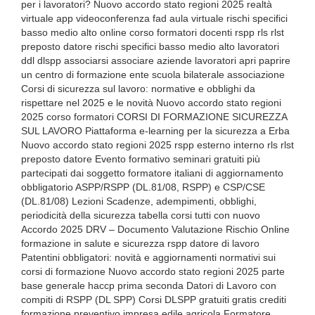
per i lavoratori? Nuovo accordo stato regioni 2025 realtà
virtuale app videoconferenza fad aula virtuale rischi specifici
basso medio alto online corso formatori docenti rspp rls rlst
preposto datore rischi specifici basso medio alto lavoratori
ddl dlspp associarsi associare aziende lavoratori apri paprire
un centro di formazione ente scuola bilaterale associazione
Corsi di sicurezza sul lavoro: normative e obblighi da
rispettare nel 2025 e le novità Nuovo accordo stato regioni
2025 corso formatori CORSI DI FORMAZIONE SICUREZZA
SUL LAVORO Piattaforma e-learning per la sicurezza a Erba
Nuovo accordo stato regioni 2025 rspp esterno interno rls rlst
preposto datore Evento formativo seminari gratuiti più
partecipati dai soggetto formatore italiani di aggiornamento
obbligatorio ASPP/RSPP (DL.81/08, RSPP) e CSP/CSE
(DL.81/08) Lezioni Scadenze, adempimenti, obblighi,
periodicità della sicurezza tabella corsi tutti con nuovo
Accordo 2025 DRV – Documento Valutazione Rischio Online
formazione in salute e sicurezza rspp datore di lavoro
Patentini obbligatori: novità e aggiornamenti normativi sui
corsi di formazione Nuovo accordo stato regioni 2025 parte
base generale haccp prima seconda Datori di Lavoro con
compiti di RSPP (DL SPP) Corsi DLSPP gratuiti gratis crediti
formazione preventivo impresa edile agricola Formatore