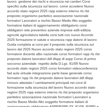
lavoro: gestione dei rischi e sicurezza nei cantieri Corsi
specifici sulla sicurezza sul lavoro: come accedere Nuovo
accordo stato regioni 2025 rspp esterno interno rls rlst
preposto organismo paritetico associazione nazionale
formatori Lavoratori a rischio Basso Medio Alto soggetto
formatore italiani di aggiornamento obbligatorio corsi
obbligatori rete preventivo aziende imprese edili edilizia
agricole agricolatura tabella corsi tutti con nuovo Accordo
2025 formazione in salute e sicurezza rspp datore di lavoro
Guida completa ai corsi per il preposto sulla sicurezza sul
lavoro del 2025 Nuovo accordo stato regioni 2025 corso
formatore docente albo nazionale corso formatori rspp rls rlst
preposto datore lavoratori ddl dlspp dl aspp Corso di primo
soccorso aziendale: rispetto della D.Lgs. 81/08 Nuovo
accordo stato regioni 2025 corso formatori videoconferenza
fad aula virtuale integrazione parte base generale corso
formatori rspp rls rlst preposto datore lavoratori ddl dlspp
rinnovo attestato I cambiamenti principali nei corsi di
formazione sulla sicurezza del lavoro Nuovo accordo stato
regioni 2025 rspp esterno interno rls rlst preposto organismo
paritetico associazione nazionale formatori Lavoratori a
rischio Basso Medio Alto soggetto formatore italiani di
aggiornamento obbligatorio ASPP/RSPP (DL.81/08, RSPP) e