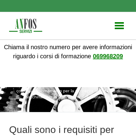
Toggle
navigati
Chiama il nostro numero per avere informazioni
riguardo i corsi di formazione
069968209
ANFOS
»
Notizie
» Quali sono i requisiti per partecipare al
corso di aggiornamento per la sicurezza nell’utilizzo di
macchinari per la lavorazione della ceramica?
Quali sono i requisiti per