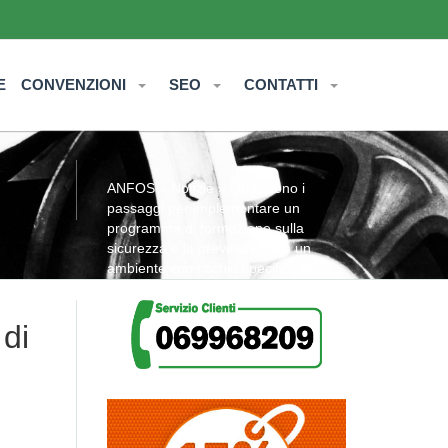
E
CONVENZIONI
SEO
CONTATTI
ANFOS
»
Notizie
» Quali sono i
passaggi per implementare un
programma di formazione sulla
sicurezza e la prevenzione in un
ambiente con rischio specifico di
integrazione basso?
di