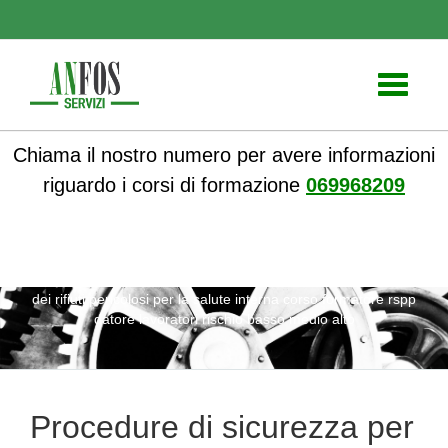
Toggle
navigati
Chiama il nostro numero per avere informazioni
riguardo i corsi di formazione
069968209
ANFOS
»
Notizie
» Procedure di sicurezza per la gestione
dei rifiuti pericolosi per la salute interna corso formatore rspp
datore lavoratori rischio basso medio alto
Procedure di sicurezza per