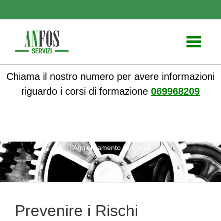
Toggle
navigati
Chiama il nostro numero per avere informazioni
riguardo i corsi di formazione
069968209
ANFOS
»
Notizie
» Prevenire i Rischi Antincendio Mediante
l’Aggiornamento Costante
Prevenire i Rischi