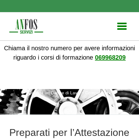
Toggle
navigati
Chiama il nostro numero per avere informazioni
riguardo i corsi di formazione
069968209
ANFOS
»
Notizie
» Preparati per l’Attestazione RSPP:
Diventa un Datore di Lavoro Competente!
Preparati per l’Attestazione