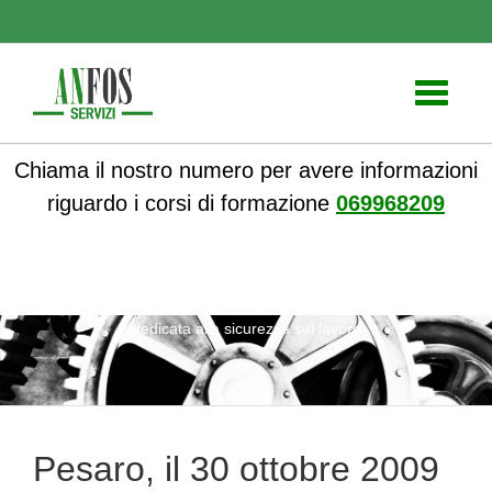
Toggle
navigati
Chiama il nostro numero per avere informazioni
riguardo i corsi di formazione
069968209
ANFOS
»
Formazione
» Pesaro, il 30 ottobre 2009 giornata
dedicata alla sicurezza sul lavoro
Pesaro, il 30 ottobre 2009