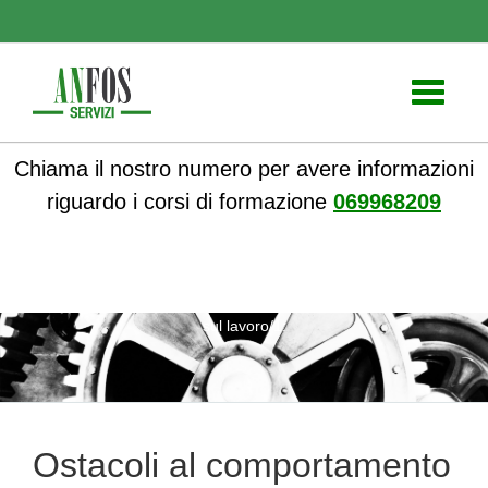
Toggle
navigati
Chiama il nostro numero per avere informazioni
riguardo i corsi di formazione
069968209
ANFOS
»
Formazione
» Ostacoli al comportamento sicuro
sul lavoro/1:
Ostacoli al comportamento