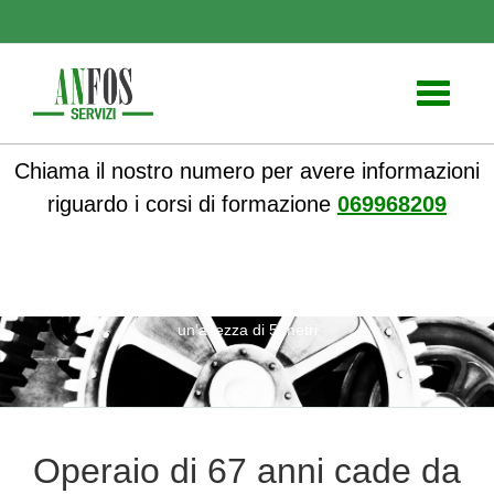
Toggle
navigati
Chiama il nostro numero per avere informazioni
riguardo i corsi di formazione
069968209
ANFOS
»
Formazione
» Operaio di 67 anni cade da
un’altezza di 5 metri
Operaio di 67 anni cade da