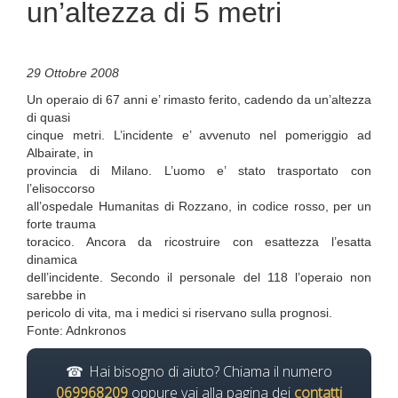
un’altezza di 5 metri
29 Ottobre 2008
Un operaio di 67 anni e’ rimasto ferito, cadendo da un’altezza
di quasi
cinque metri. L’incidente e’ avvenuto nel pomeriggio ad
Albairate, in
provincia di Milano. L’uomo e’ stato trasportato con
l’elisoccorso
all’ospedale Humanitas di Rozzano, in codice rosso, per un
forte trauma
toracico. Ancora da ricostruire con esattezza l’esatta
dinamica
dell’incidente. Secondo il personale del 118 l’operaio non
sarebbe in
pericolo di vita, ma i medici si riservano sulla prognosi.
Fonte: Adnkronos
Hai bisogno di aiuto? Chiama il numero
069968209
oppure vai alla pagina dei
contatti