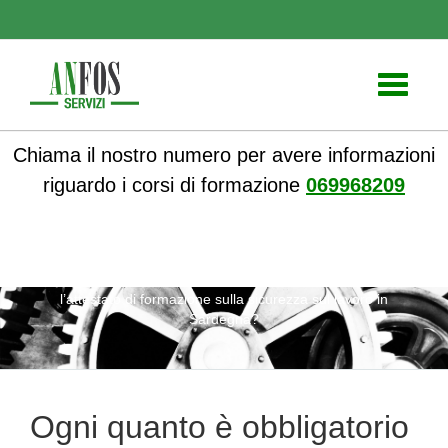
Toggle
navigati
Chiama il nostro numero per avere informazioni
riguardo i corsi di formazione
069968209
ANFOS
»
Notizie
» Ogni quanto è obbligatorio rinnovare
l’attestato di formazione sulla sicurezza sul lavoro in
Sardegna?
Ogni quanto è obbligatorio