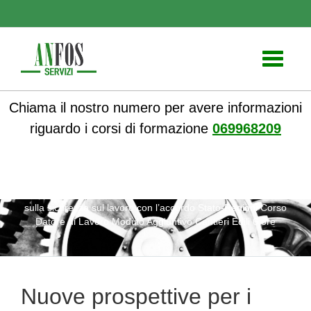
Toggle
navigati
Chiama il nostro numero per avere informazioni
riguardo i corsi di formazione
069968209
ANFOS
»
Notizie
» Nuove prospettive per i corsi formativi
sulla sicurezza sul lavoro con l’accordo Stato-Regioni Corso
Datore di Lavoro Modulo Aggiuntivo Cantieri Edili 6 ore
Nuove prospettive per i