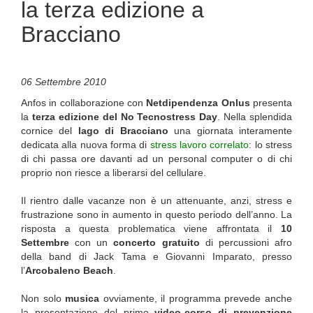
la terza edizione a
Bracciano
06 Settembre 2010
Anfos in collaborazione con
Netdipendenza Onlus
presenta
la
terza edizione del No Tecnostress Day
. Nella splendida
cornice del
lago di Bracciano
una giornata interamente
dedicata alla nuova forma di
stress lavoro correlato
: lo stress
di chi passa ore davanti ad un personal computer o di chi
proprio non riesce a liberarsi del cellulare.
Il rientro dalle vacanze non è un attenuante, anzi, stress e
frustrazione sono in aumento in questo periodo dell’anno. La
risposta a questa problematica viene affrontata il
10
Settembre
con un
concerto gratuito
di percussioni afro
della band di Jack Tama e Giovanni Imparato, presso
l’
Arcobaleno Beach
.
Non solo
musica
ovviamente, il programma prevede anche
la presentazione del primo
video-corso di prevenzione