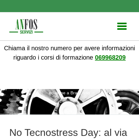
Toggle
navigati
Chiama il nostro numero per avere informazioni
riguardo i corsi di formazione
069968209
ANFOS
»
Notizie
» No Tecnostress Day: al via la terza
edizione a Bracciano
No Tecnostress Day: al via