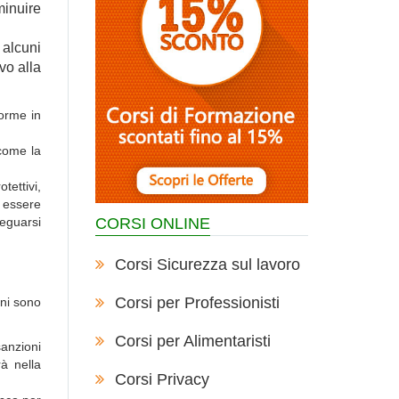
minuire
i alcuni
vo alla
norme in
 come la
otettivi,
e essere
eguarsi
CORSI ONLINE
Corsi Sicurezza sul lavoro
Corsi per Professionisti
oni sono
Corsi per Alimentaristi
anzioni
à nella
Corsi Privacy