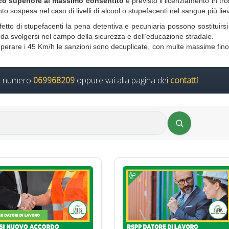
co superiore al massimo consentito
è previsto il licenziamento in tr
o sospesa nel caso di livelli di alcool o stupefacenti nel sangue più liev
fetto di stupefacenti la pena detentiva e pecuniaria possono sostituirs
tà da svolgersi nel campo della sicurezza e dell’educazione stradale.
uperare i 45 Km/h le sanzioni sono decuplicate, con multe massime fin
il numero
069968209
oppure vai alla pagina dei
contatti