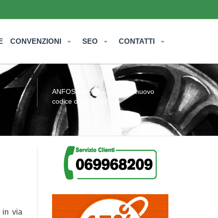
E
CONVENZIONI
SEO
CONTATTI
ANFOS
»
Notizie
» Al via il nuovo
codice della strada
 in via