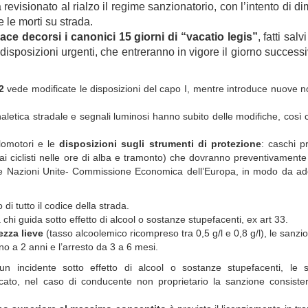
 revisionato al rialzo il regime sanzionatorio, con l’intento di di
 le morti su strada.
cace decorsi i canonici 15 giorni di “vacatio legis”
, fatti salv
i disposizioni urgenti, che entreranno in vigore il giorno successi
2
vede modificate le disposizioni del capo I, mentre introduce nuove 
gnaletica stradale e segnali luminosi hanno subito delle modifiche, così
lomotori e le
disposizioni sugli strumenti di protezione
: caschi pr
ti ai ciclisti nelle ore di alba e tramonto) che dovranno preventivament
r le Nazioni Unite- Commissione Economica dell’Europa, in modo da ad
di tutto il codice della strada.
 chi guida sotto effetto di alcool o sostanze stupefacenti, ex art 33.
ezza lieve
(tasso alcoolemico ricompreso tra 0,5 g/l e 0,8 g/l), le sanzi
 a 2 anni e l’arresto da 3 a 6 mesi.
un incidente sotto effetto di alcool o sostanze stupefacenti, le s
scato, nel caso di conducente non proprietario la sanzione consister