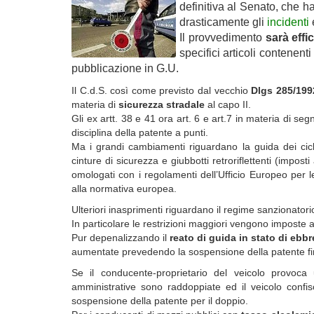
definitiva al Senato, che ha
drasticamente gli
incidenti
e
Il provvedimento
sarà effi
specifici articoli contenent
pubblicazione in G.U.
Il C.d.S. così come previsto dal vecchio
Dlgs 285/199
materia di
sicurezza stradale
al capo II.
Gli ex artt. 38 e 41 ora art. 6 e art.7 in materia di se
disciplina della patente a punti.
Ma i grandi cambiamenti riguardano la guida dei cic
cinture di sicurezza e giubbotti retroriflettenti (impos
omologati con i regolamenti dell’Ufficio Europeo pe
alla normativa europea.
Ulteriori inasprimenti riguardano il regime sanzionatorio 
In particolare le restrizioni maggiori vengono imposte a
Pur depenalizzando il
reato di guida in stato di ebbr
aumentate prevedendo la sospensione della patente fino
Se il conducente-proprietario del veicolo provoca 
amministrative sono raddoppiate ed il veicolo confi
sospensione della patente per il doppio.