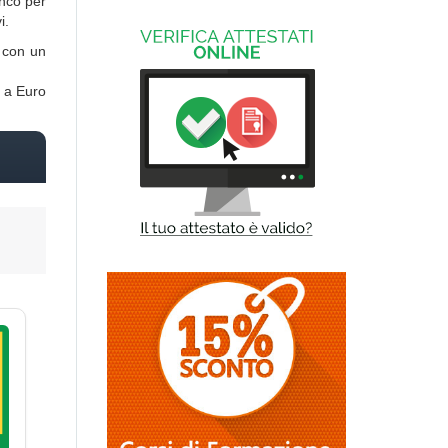
onco per
i.
i con un
o a Euro