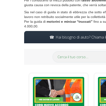
Per i conducenti di mezzi pubblici con
tasso alcolemi
giusta causa con revoca della patente, che verrà soltant
Sia nel caso di guida in stato di ebbrezza che sotto ef
lavoro non retribuito socialmente utile per la collettivi
Per la guida di
motorini e minicar “truccati”
fino a s
4.000,00.
Hai bisogno di aiuto? Chiama 