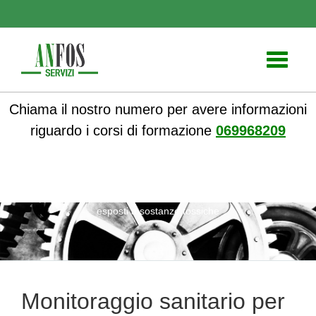
Toggle
navigati
Chiama il nostro numero per avere informazioni
riguardo i corsi di formazione
069968209
ANFOS
»
Notizie
» Monitoraggio sanitario per lavoratori
esposti a sostanze tossiche
Monitoraggio sanitario per