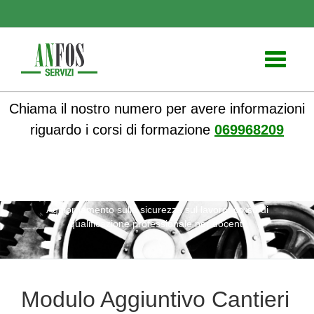
Toggle
navigati
Chiama il nostro numero per avere informazioni
riguardo i corsi di formazione
069968209
ANFOS
»
Notizie
» Modulo Aggiuntivo Cantieri Edili 6 ore
Aggiornamento sulla sicurezza sul lavoro: corso di
qualificazione professionale per docenti
Modulo Aggiuntivo Cantieri