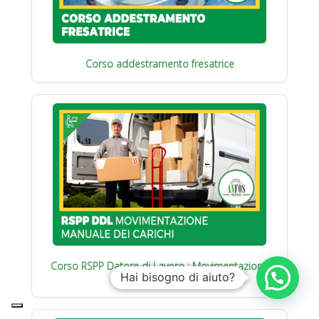
Corso addestramento fresatrice
Corso RSPP Datore di Lavoro : Movimentazione
Hai bisogno di aiuto?
manuale carichi