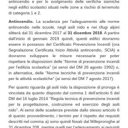
antincendio e per lo svolgimento delle verifiche sismiche
negli edifici scolastici situati nelle zone a rischio di terremoto
di categoria 1 e 2.
Antincendio.
La scadenza per l’adeguamento alle norme
antincendio nelle scuole, negli asili nido e nei rifugi alpini
slitterà dal 31 dicembre 2017 al
31 dicembre 2018
. A partire
dall’inizio di gennaio 2019 quindi, questi edifici dovranno
essere in possesso del Certificato Prevenzione Incendi (ora
Segnalazione Certificata Inizio Attività antincendio, SCIA) e
dovranno sviluppare le misure necessarie per poter
rispettare le disposizioni delle “Norme di prevenzione incendi
per l’edilizia scolastica” (ai sensi del DM 26 agosto 1992) o,
in alternativa, delle “Norme tecniche di prevenzione incendi
per le attività scolastiche” (ai sensi del DM 7 agosto 2017).
Per quanto riguarda gli asili nido la disposizione di proroga è
vincolata da quanto disposto dal comma 1 dell’articolo 6 del
DM del 16 luglio 2014 “Regola tecnica di prevenzione incendi
per la progettazione, costruzione ed esercizio degli asili
nido”. Ai sensi delle scadenze previste dallo stesso articolo 6
di questo provvedimento, i termini per il rispetto dei requisiti
descritti nel comma a) sono quindi fissati dal Milleproroghe al
31 dicembre 208, mentre quelli per l’adeguamento ai requisiti