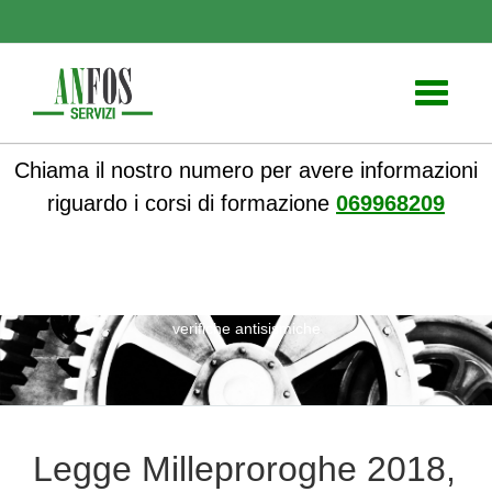
Toggle
navigati
Chiama il nostro numero per avere informazioni
riguardo i corsi di formazione
069968209
ANFOS
»
Notizie
» Legge Milleproroghe 2018, antincendio e
verifiche antisismiche
Legge Milleproroghe 2018,