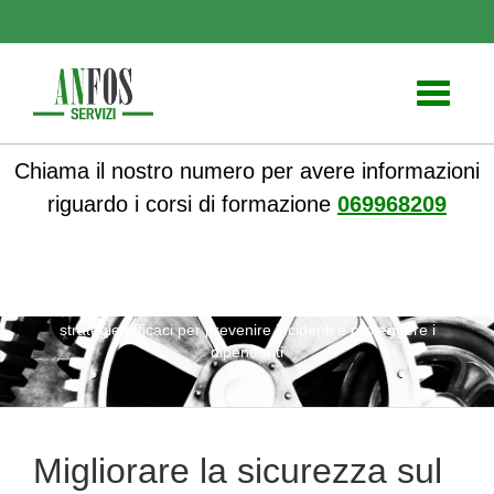
Toggle
navigati
Chiama il nostro numero per avere informazioni
riguardo i corsi di formazione
069968209
ANFOS
»
Notizie
» Migliorare la sicurezza sul lavoro:
strategie efficaci per prevenire incidenti e proteggere i
dipendenti
Migliorare la sicurezza sul