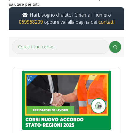
salutare per tutti.
Hai bisogno di aiuto? Chiama il numero
069968209
oppure vai alla pagina dei
contatti