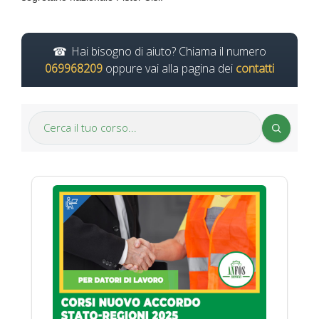
Hai bisogno di aiuto? Chiama il numero
069968209
oppure vai alla pagina dei
contatti