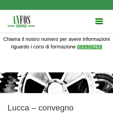
Toggle
navigati
Chiama il nostro numero per avere informazioni
riguardo i corsi di formazione
069968209
ANFOS
»
Notizie
» Lucca – convegno sicurezza sul lavoro
Lucca – convegno