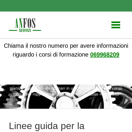
Toggle
navigati
Chiama il nostro numero per avere informazioni
riguardo i corsi di formazione
069968209
ANFOS
»
Notizie
» Linee guida per la sicurezza nella
manipolazione dei macchinari in un’officina meccanica corso
formatore rspp datore lavoratori rischio basso medio alto
Linee guida per la