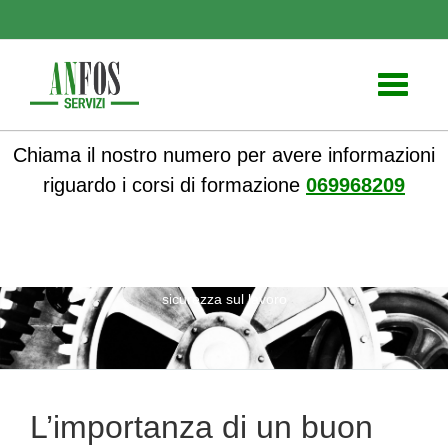
Toggle
navigati
Chiama il nostro numero per avere informazioni
riguardo i corsi di formazione
069968209
ANFOS
»
Notizie
» L’importanza di un buon test visus per la
sicurezza sul lavoro
L’importanza di un buon