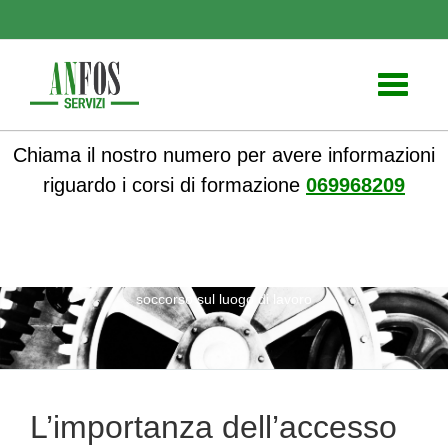
Toggle
navigati
Chiama il nostro numero per avere informazioni
riguardo i corsi di formazione
069968209
ANFOS
»
Notizie
» L’importanza dell’accesso al pronto
soccorso sul luogo di lavoro
L’importanza dell’accesso