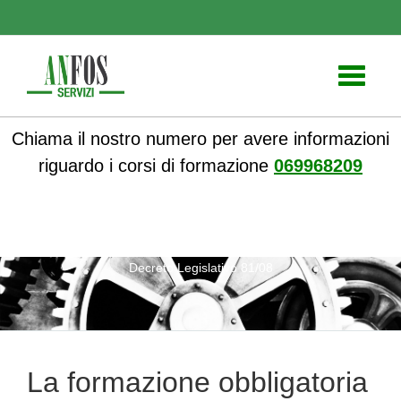
Toggle
navigati
Chiama il nostro numero per avere informazioni
riguardo i corsi di formazione
069968209
ANFOS
»
Notizie
» La formazione obbligatoria secondo il
Decreto Legislativo 81/08
La formazione obbligatoria