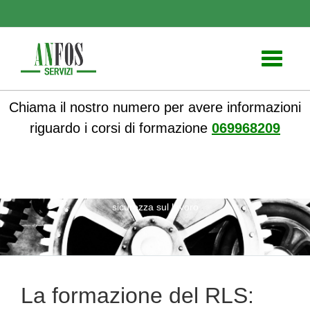
Toggle
navigati
Chiama il nostro numero per avere informazioni
riguardo i corsi di formazione
069968209
ANFOS
»
Notizie
» La formazione del RLS: chiave per la
sicurezza sul lavoro
La formazione del RLS: