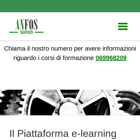
Toggle
navigati
Chiama il nostro numero per avere informazioni
riguardo i corsi di formazione
069968209
ANFOS
»
Notizie
» Il Piattaforma e-learning Corso sicurezza
sul lavoro DPI prima e seconda categoria formazione
continua
Il Piattaforma e-learning