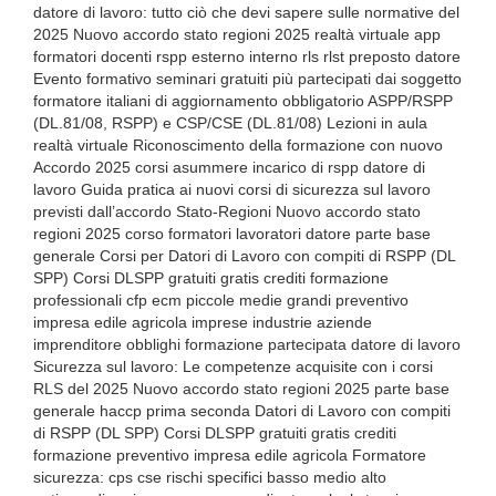
datore di lavoro: tutto ciò che devi sapere sulle normative del
2025 Nuovo accordo stato regioni 2025 realtà virtuale app
formatori docenti rspp esterno interno rls rlst preposto datore
Evento formativo seminari gratuiti più partecipati dai soggetto
formatore italiani di aggiornamento obbligatorio ASPP/RSPP
(DL.81/08, RSPP) e CSP/CSE (DL.81/08) Lezioni in aula
realtà virtuale Riconoscimento della formazione con nuovo
Accordo 2025 corsi asummere incarico di rspp datore di
lavoro Guida pratica ai nuovi corsi di sicurezza sul lavoro
previsti dall’accordo Stato-Regioni Nuovo accordo stato
regioni 2025 corso formatori lavoratori datore parte base
generale Corsi per Datori di Lavoro con compiti di RSPP (DL
SPP) Corsi DLSPP gratuiti gratis crediti formazione
professionali cfp ecm piccole medie grandi preventivo
impresa edile agricola imprese industrie aziende
imprenditore obblighi formazione partecipata datore di lavoro
Sicurezza sul lavoro: Le competenze acquisite con i corsi
RLS del 2025 Nuovo accordo stato regioni 2025 parte base
generale haccp prima seconda Datori di Lavoro con compiti
di RSPP (DL SPP) Corsi DLSPP gratuiti gratis crediti
formazione preventivo impresa edile agricola Formatore
sicurezza: cps cse rischi specifici basso medio alto