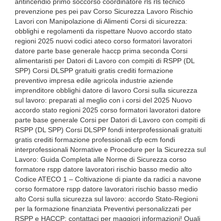
antincendio primo soccorso coordinatore rls rls tecnico
prevenzione pes pei pav Corso Sicurezza Lavoro Rischio
Lavori con Manipolazione di Alimenti Corsi di sicurezza:
obblighi e regolamenti da rispettare Nuovo accordo stato
regioni 2025 nuovi codici ateco corso formatori lavoratori
datore parte base generale haccp prima seconda Corsi
alimentaristi per Datori di Lavoro con compiti di RSPP (DL
SPP) Corsi DLSPP gratuiti gratis crediti formazione
preventivo impresa edile agricola industrie aziende
imprenditore obblighi datore di lavoro Corsi sulla sicurezza
sul lavoro: preparati al meglio con i corsi del 2025 Nuovo
accordo stato regioni 2025 corso formatori lavoratori datore
parte base generale Corsi per Datori di Lavoro con compiti di
RSPP (DL SPP) Corsi DLSPP fondi interprofessionali gratuiti
gratis crediti formazione professionali cfp ecm fondi
interprofessionali Normative e Procedure per la Sicurezza sul
Lavoro: Guida Completa alle Norme di Sicurezza corso
formatore rspp datore lavoratori rischio basso medio alto
Codice ATECO 1 – Coltivazione di piante da radici a navone
corso formatore rspp datore lavoratori rischio basso medio
alto Corsi sulla sicurezza sul lavoro: accordo Stato-Regioni
per la formazione finanziata Preventivi personalizzati per
RSPP e HACCP: contattaci per maggiori informazioni! Quali