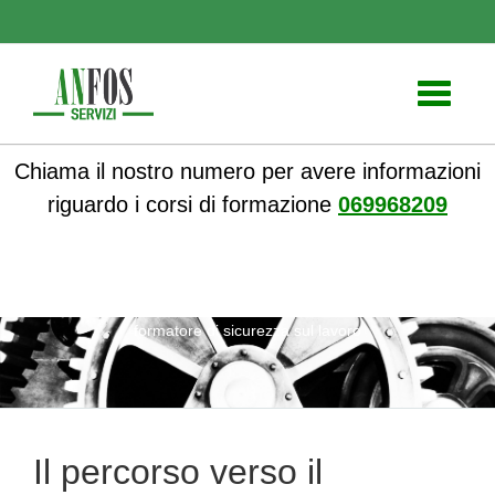
Toggle
navigati
Chiama il nostro numero per avere informazioni
riguardo i corsi di formazione
069968209
ANFOS
»
Notizie
» Il percorso verso il successo come
formatore di sicurezza sul lavoro
Il percorso verso il