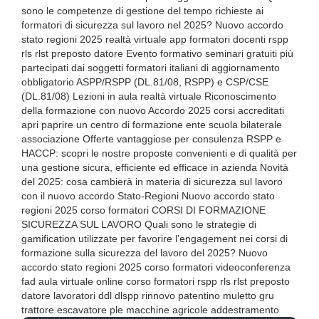
sono le competenze di gestione del tempo richieste ai
formatori di sicurezza sul lavoro nel 2025? Nuovo accordo
stato regioni 2025 realtà virtuale app formatori docenti rspp
rls rlst preposto datore Evento formativo seminari gratuiti più
partecipati dai soggetti formatori italiani di aggiornamento
obbligatorio ASPP/RSPP (DL.81/08, RSPP) e CSP/CSE
(DL.81/08) Lezioni in aula realtà virtuale Riconoscimento
della formazione con nuovo Accordo 2025 corsi accreditati
apri paprire un centro di formazione ente scuola bilaterale
associazione Offerte vantaggiose per consulenza RSPP e
HACCP: scopri le nostre proposte convenienti e di qualità per
una gestione sicura, efficiente ed efficace in azienda Novità
del 2025: cosa cambierà in materia di sicurezza sul lavoro
con il nuovo accordo Stato-Regioni Nuovo accordo stato
regioni 2025 corso formatori CORSI DI FORMAZIONE
SICUREZZA SUL LAVORO Quali sono le strategie di
gamification utilizzate per favorire l’engagement nei corsi di
formazione sulla sicurezza del lavoro del 2025? Nuovo
accordo stato regioni 2025 corso formatori videoconferenza
fad aula virtuale online corso formatori rspp rls rlst preposto
datore lavoratori ddl dlspp rinnovo patentino muletto gru
trattore escavatore ple macchine agricole addestramento