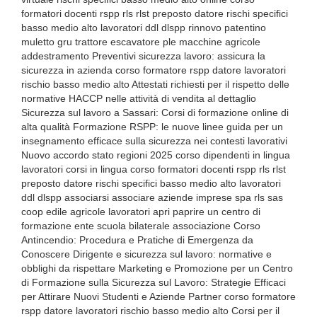
formatori docenti rspp rls rlst preposto datore rischi specifici
basso medio alto lavoratori ddl dlspp rinnovo patentino
muletto gru trattore escavatore ple macchine agricole
addestramento Preventivi sicurezza lavoro: assicura la
sicurezza in azienda corso formatore rspp datore lavoratori
rischio basso medio alto Attestati richiesti per il rispetto delle
normative HACCP nelle attività di vendita al dettaglio
Sicurezza sul lavoro a Sassari: Corsi di formazione online di
alta qualità Formazione RSPP: le nuove linee guida per un
insegnamento efficace sulla sicurezza nei contesti lavorativi
Nuovo accordo stato regioni 2025 corso dipendenti in lingua
lavoratori corsi in lingua corso formatori docenti rspp rls rlst
preposto datore rischi specifici basso medio alto lavoratori
ddl dlspp associarsi associare aziende imprese spa rls sas
coop edile agricole lavoratori apri paprire un centro di
formazione ente scuola bilaterale associazione Corso
Antincendio: Procedura e Pratiche di Emergenza da
Conoscere Dirigente e sicurezza sul lavoro: normative e
obblighi da rispettare Marketing e Promozione per un Centro
di Formazione sulla Sicurezza sul Lavoro: Strategie Efficaci
per Attirare Nuovi Studenti e Aziende Partner corso formatore
rspp datore lavoratori rischio basso medio alto Corsi per il