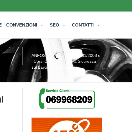
E
CONVENZIONI
SEO
CONTATTI
ANFOS
»
Notizie
» Il D.lgs 81/2008 e
i Corsi Obbligatori per la Sicurezza
sul Lavoro: Cosa Sapere
l