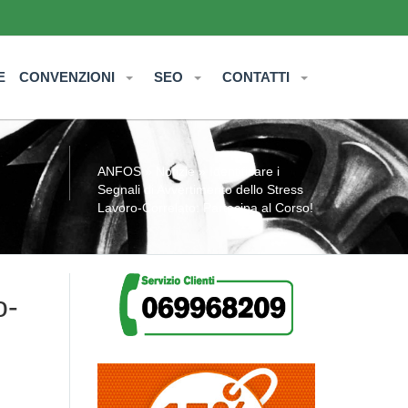
E
CONVENZIONI
SEO
CONTATTI
ANFOS
»
Notizie
» Identificare i
Segnali di Avvertimento dello Stress
Lavoro-Correlato: Partecipa al Corso!
o-