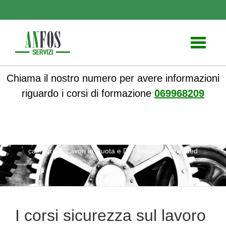
Toggle
navigati
Chiama il nostro numero per avere informazioni
riguardo i corsi di formazione
069968209
ANFOS
»
Notizie
» I corsi sicurezza sul lavoro DPI terza
categoria – Lavori in Quota e DPI Anticaduta blended
I corsi sicurezza sul lavoro