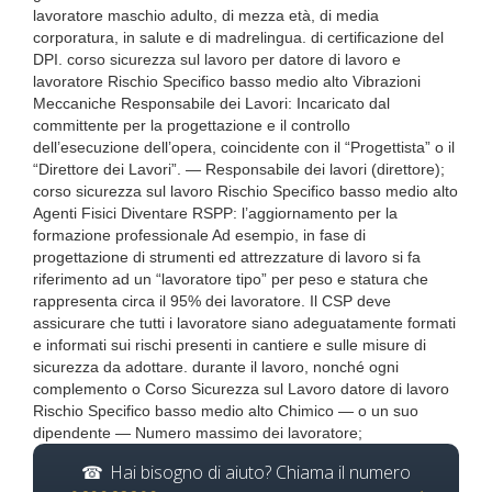
lavoratore maschio adulto, di mezza età, di media
corporatura, in salute e di madrelingua. di certificazione del
DPI. corso sicurezza sul lavoro per datore di lavoro e
lavoratore Rischio Specifico basso medio alto Vibrazioni
Meccaniche Responsabile dei Lavori: Incaricato dal
committente per la progettazione e il controllo
dell’esecuzione dell’opera, coincidente con il “Progettista” o il
“Direttore dei Lavori”. — Responsabile dei lavori (direttore);
corso sicurezza sul lavoro Rischio Specifico basso medio alto
Agenti Fisici Diventare RSPP: l’aggiornamento per la
formazione professionale Ad esempio, in fase di
progettazione di strumenti ed attrezzature di lavoro si fa
riferimento ad un “lavoratore tipo” per peso e statura che
rappresenta circa il 95% dei lavoratore. Il CSP deve
assicurare che tutti i lavoratore siano adeguatamente formati
e informati sui rischi presenti in cantiere e sulle misure di
sicurezza da adottare. durante il lavoro, nonché ogni
complemento o Corso Sicurezza sul Lavoro datore di lavoro
Rischio Specifico basso medio alto Chimico — o un suo
dipendente — Numero massimo dei lavoratore;
Hai bisogno di aiuto? Chiama il numero