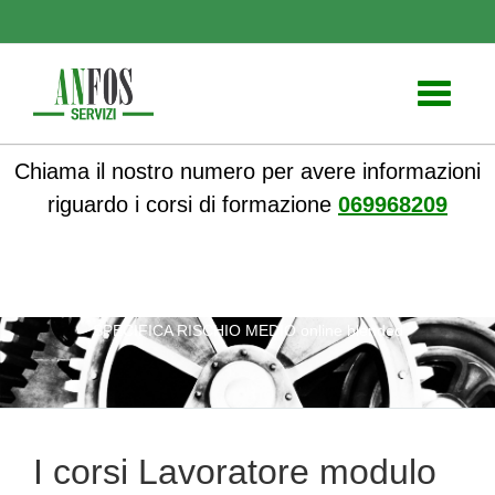
Toggle
navigati
Chiama il nostro numero per avere informazioni
riguardo i corsi di formazione
069968209
ANFOS
»
Notizie
» I corsi Lavoratore modulo formazione
SPECIFICA RISCHIO MEDIO online blended
I corsi Lavoratore modulo