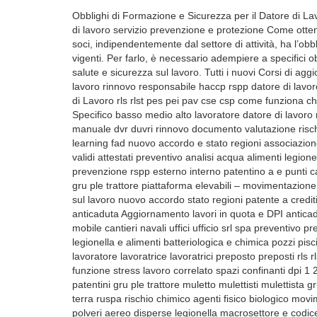
Obblighi di Formazione e Sicurezza per il Datore di Lavoro: Corsi Essenziali per Tutti i Settori addestramento lavoratore dlspp datore di lavoro servizio prevenzione e protezione Come ottenere la patente a punti per i cantieri? Ogni datore di lavoro che ha dipendenti o soci, indipendentemente dal settore di attività, ha l’obbligo di garantire un ambiente di lavoro sicuro e conforme alle normative vigenti. Per farlo, è necessario adempiere a specifici obblighi di formazione e sicurezza, che sono fondamentali per la tutela della salute e sicurezza sul lavoro. Tutti i nuovi Corsi di aggiornamento sulla sicurezza sul lavoro del D.lgs 81 2008 Attestato sicurezza sul lavoro rinnovo responsabile haccp rspp datore di lavoro modulo livello dpi 1 2 3 4 a b c lavoratore Aggiornamento Formatore Datore di Lavoro rls rlst pes pei pav cse csp come funziona chi la rilascia quanto dura si rinnova chi la fa chi lo fa coordinatore rischio Specifico basso medio alto lavoratore datore di lavoro manuale haccp Lavoratore antincendio primo soccorso Preposto Dirigente manuale dvr duvri rinnovo documento valutazione rischi pos online spazi confinati lavori alta quota rischio elettrico piattaforma e-learning fad nuovo accordo e stato regioni associazione formatori sicurezza sul lavoro – incarico rspp e corsi obbligatori per legge validi attestati preventivo analisi acqua alimenti legionella medico competente medicina del lavoro idoneità sanitarie tecnico della prevenzione rspp esterno interno patentino a e punti cantieri edili mobili temporanei edilizia prova teorica pratica patentino muletto gru ple trattore piattaforma elevabili – movimentazione terra addestramento attrezzature ddl albo nazionale associazione sicurezza sul lavoro nuovo accordo stato regioni patente a crediti 2024 2025 2026 2027 2028 2029 2030 Aggiornamento lavori in quota e DPI anticaduta Aggiornamento lavori in quota e DPI anticaduta agricoltura azienda agricola come aprire cantiere edile temporaneo e mobile cantieri navali uffici ufficio srl spa preventivo preventivi haccp sicurezza sul lavoro medicina del lavoro analisi acqua e legionella e alimenti batteriologica e chimica pozzi piscine condomini amministratori amministratore datore rspp di lavoro lavoratori lavoratore lavoratrice lavoratrici preposto preposti rls rlst pav pes pei coordinatore cps cse hse manager dirigente con delega di funzione stress lavoro correlato spazi confinanti dpi 1 2 3 prima seconda terza categoria lavori in alta quota patente patentino patentini gru ple trattore muletto mulettisti mulettista gruista con ruote trasporti su navi treni ple piattaforma elevabili movimentazione terra ruspa rischio chimico agenti fisico biologico movimentazione manuale carichi spazio confinato vibrazioni radiazioni solari ottiche polveri aereo disperse legionella macrosettore e codice ateco pesca estrazioni minerarie industria alimentare lavoro notturno duvri pos documento valutazione rischi manuale haccp standardizzato semplificato rinnovo rinnovare aggiornato aggiornamenti obbligatori obbligatorio obbligatoria documentazione valida validi per legge verificare scaduti scadenza durato corso quiz test finale domande e risposte. Arriva la patente per lavorare nei cantieri Patente a Crediti nei Cantieri Edili: Cosa Cambia a Ottobre LA PATENTE A PUNTI NEI CANTIERI È LEGGE La patente a punti nei cantieri è legge: cos’è, come funziona Decreto PNRR: per accedere al cantiere servirà la patente Patente a punti in edilizia: come funziona il nuovo strumento Patente a punti per i cantieri: ecco come funziona Come ottenere la patente a punti per i cantieri? Patente a punti nei cantieri: di cosa si tratta Patente a punti in edilizia: ecco come funzionerà. Patente a punti per i cantieri: ecco come funziona Tutto sui Patentini in Edilizia PATENTE A PUNTI NEI CANTIERI EDILI patente a crediti edilizia cantieri edili temporanei e mobili settore edilizia casa edile costruzioni edili treni strade aerei navali trasporti macrosettore microsettore macrosettore micro macro settore ateco codice ateco nuovo accordo stato regioni veri falsi quiz attestati verifica autorizzati rego