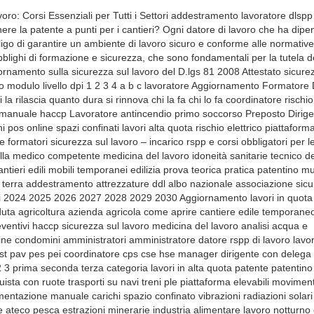
lati accreditati cfp crediti formativi professionali professionisti nel settore della sicurezza sul lavoro operatori esperti nella formazione formatori autorizzati banca albo ente bilaterale fondi professionali bandi gare gara appalto appalti patente a crediti cantieri edili e temporanei costruzioni ristrutturazioni come recuperare i crediti cpf ecm corsi di recupero ente bilaterale organismo paritetico patentino patente a crediti edilizia cantieri edili 1 . Formazione Obbligatoria dei lavoratore L’aggiornamento continuo delle competenze è essenziale per rimanere al passo con le nuove dinamiche e le normative in evoluzione. Il corso si concentra su una vasta gamma di argomenti, dalla valutazione dei rischi specifici del settore a procedure di emergenza specializzate. Gli istruttori esperti guideranno i partecipanti attraverso le ultime normative e le migliori pratiche nel settore della sicurezza sul lavoro. L’ANFOS propone il corso di formazione per il Rappresentante dei lavoratore per la Sicurezza, conforme al D.Lgs n.81/2008. Il corso mira a dotare i partecipanti delle competenze essenziali per svolgere la funzione di Rappresentante dei lavoratore per la Sicurezza. Tutte le sessioni sono organizzate in conformità all’Art. 37, in collaborazione con l’Organismo Paritetico. Materiale Didattico Disponibile: Corso RLS in formato PDF Corso RLS – Prima Parte Corso RLS – Seconda Parte Corso RLS – Terza Parte Nomina dell’RLS Nomina dell’RLS: Conformemente all’art. 47, comma 2 del D.Lgs. 81/2008, in ogni azienda o unità produttiva è eletto o designato il Rappresentante dei lavoratore per la Sicurezza (RLS). Questa figura può essere individuata a livello aziendale (RLS), territoriale (RLST, art. 48), o di sito produttivo (RLSSP, art. 49). La nomina varia in base al numero di dipendenti: Fino a 15 lavoratore: il RLS è di norma eletto direttamente dai lavoratore o diversamente individuato nell’ambito territoriale o del comparto produttivo. Oltre 15 lavoratore: il RLS è eletto o designato dai lavoratore delle Rappresentanze Sindacali in azienda (RSU o RSA) o, in loro assenza, dai lavoratore interni all’azienda. Numero di RLS: Il numero minimo di RLS è stabilito in base al numero di lavoratore: CCNL – Contratti Collettivi Nazionali di Lavoro In questa sezione, avrai accesso a tutti i Contratti Collettivi sottoscritti dalle Parti Sociali, i quali sono applicabili ai dipendenti delle aziende che li adottano come contratto di riferimento. Esplora anche le caratteristiche e le schede tecniche pertinenti. 1 per aziende o unità produttive fino a 200 lavoratore 3 per aziende o unità produttive da 201 a 1.000 lavoratore 6 per tutte le aziende o unità produttive oltre i 1.000 lavoratore, con la possibilità di variazioni secondo accordi interconfederali o contrattazioni collettive. Compiti dell’RLS: L’art. 50 del D.Lgs. 81/2008 elenca le attribuzioni del RLS, che include l’accesso ai luoghi di lavoro, la consultazione sulla valutazione dei rischi, la partecipazione alla riunione periodica, la promozione di misure di prevenzione, e altro ancora. Formazione dell’RLS: Il RLS ha diritto a una formazione specifica in materia di salute e sicurezza, conforme all’art. 37, comma 10 del D.Lgs. 81/2008. La formazione, della durata minima di 32 ore, è disciplinata dalla contrattazione collettiva nazionale e deve essere ripetuta periodicamente in relazione all’evoluzione dei rischi. La formazione avviene in collaborazione con gli organismi paritetici, durante l’orario di lavoro e senza oneri economici per i lavoratore. In caso di mancata elezione del RLS, le funzioni sono svolte dal Rappresentante dei lavoratore per la Sicurezza Territoriale o di Sito Produttivo, a meno di diverse intese tra le associazioni sindacali rappresentative. La formazione RLS può essere svolta anche in modalità e-learning, se prevista dal CCNL di riferimento secondo l’Accordo Stato Regioni del 7 luglio 2016. Il Corso di Aggiornamento RSPP mira a fornire competenze avanzate per gestire efficacemente situazioni di rischio elevato, prevenendo incidenti e proteggendo la salute dei lavoratore. La metodologia del corso integra lezioni teoriche con applicazioni pratiche, consentendo ai partecipanti di mettere immediatamente in pratica le competenze acquisite. Arriva la patente per lavorare nei cantieri Patente a Crediti nei Cantieri Edili: Cosa Cambia a Ottobre LA PATENTE A PUNTI NEI CANTIERI È LEGGE La patente a punti nei cantieri è legge: cos’è, come funziona Decreto PNRR: per accedere al cantiere servirà la patente Patente a punti in edilizia: come funziona il nuovo strumento Patente a punti per i cantieri: ecco come funziona Come ottenere la patente a punti per i cantieri? Patente a punti nei cantieri: di cosa si tratta Patente a punti in edilizia: ecco come funzionerà. Patente a punti per i cantieri: ecco come funziona Tutto sui Patentini in Edilizia Sono inclusi studi di caso rilevanti per fornire esempi concreti di come applicare le competenze in situazioni reali. Alla fine del corso, i partecipanti saranno sottoposti a un esame finale per valutare la loro comprensione e competenza. La certificazione ottenuta rappresenta un riconoscimento ufficiale delle competenze acquisite nel campo della sicurezza sul lavoro, contribuendo a garantire la conformità normativa e la sicurezza sul luogo di lavoro. Le sessioni 