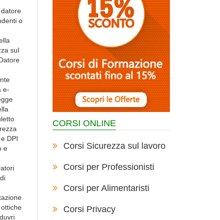
pratiche di addestramento vengono adattate in modo personalizzato, tenendo conto delle specifiche tipologie di lavori con funi. Ogni esercizio è appositamente preparato e allestito per fornire una formazione completa ed efficace. Durante il corso, verranno affrontati i seguenti argomenti pratici: l presente corso si rivolge a professionisti che operano in ambienti a rischio di caduta da un’altezza superiore a 2 metri rispetto a un piano stabile. La normativa di riferimento, in particolare l’articolo 115 del D
CORSI ONLINE
Corsi Sicurezza sul lavoro
Corsi per Professionisti
Corsi per Alimentaristi
Corsi Privacy