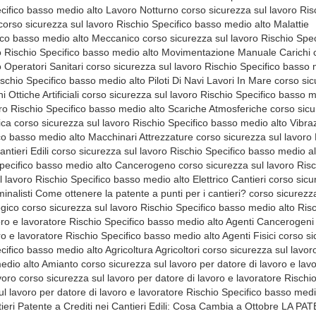
co basso medio alto Rischio Esplosioni corso sicurezza sul lavoro per datore di lavoro e lavoratore Rischio Specifico basso medio alto Agenti Cancerogeni Mutageni corso sicurezza sul lavoro per datore di lavoro e lavoratore Rischio Specifico basso medio alto Agenti Fisici corso sicurezza sul lavoro per datore di lavoro e lavoratore Rischio Specifico basso medio alto Agricoltura Agricoltori corso sicurezza sul lavoro per datore di lavoro e lavoratore Rischio Specifico basso medio alto Amianto corso sicurezza sul lavoro per datore di lavoro e lavoratore Rischio Specifico basso medio alto Attrezzature Da Lavoro corso sicurezza sul lavoro per datore di lavoro e lavoratore Rischio Specifico basso medio alto Biologico corso sicurezza sul lavoro per datore di lavoro e lavoratore Rischio Specifico basso medio alto Campi Magnetici Arriva la patente per lavorare nei cantieri Patente a Crediti nei Cantieri Edili: Cosa Cambia a Ottobre LA PATENTE A PUNTI NEI CANTIERI È LEGGE La patente a punti nei cantieri è legge: cos’è, come funziona Decreto PNRR: per accedere al cantiere servirà la patente Patente a punti in edilizia: come funziona il nuovo strumento Patente a punti per i cantieri: ecco come funziona Come ottenere la patente a punti per i cantieri? Patente a punti nei cantieri: di cosa si tratta Patente a punti in edilizia: ecco come funzionerà. Patente a punti per i cantieri: ecco come funziona Tutto sui Patentini in Edilizia corso sicurezza sul lavoro per datore di lavoro e lavoratore Rischio Specifico basso medio alto Cancerogeno corso sicurezza sul lavoro per datore di lavoro e lavoratore Rischio Specifico basso medio alto Chimico corso sicurezza sul lavoro per datore di lavoro e lavoratore Rischio Specifico basso medio alto Chimico corso sicurezza sul lavoro per datore di lavoro e lavoratore Rischio Specifico basso medio alto Comunicazione corso sicurezza sul lavoro per datore di lavoro e lavoratore Rischio Specifico basso medio alto Da Interferenze Duvri corso sicurezza sul lavoro per datore di lavoro e lavoratore Rischio Specifico basso medio alto Ditta Appaltatrici corso sicurezza sul lavoro per datore di lavoro e lavoratore Rischio Specifico basso medio alto Ditte Appaltanti corso sicurezza sul lavoro per datore di lavoro e lavoratore Rischio Specifico basso medio alto Elettrico corso sicurezza sul lavoro per datore di lavoro e lavoratore Rischio Specifico basso medio alto Elettrico Cantieri corso sicurezza sul lavoro per datore di lavoro e lavoratore Rischio Specifico basso medio alto Finanziario corso sicurezza sul lavoro per datore di lavoro e lavoratore Rischio Specifico basso medio alto Lavori In Strada corso sicurezza sul lavoro per datore di lavoro e lavoratore Rischio Specifico basso medio alto Lavoro Notturno corso sicurezza sul lavoro per datore di lavoro e lavoratore Rischio Specifico basso medio alto Luoghi Ambienti Di Lavoro corso sicurezza sul lavoro per datore di lavoro e lavoratore Rischio Specifico basso medio alto Macchinari Attrezzature corso sicurezza sul lavoro per datore di lavoro e lavoratore Rischio Specifico basso medio alto Macrosettore Costruzioni Cantieri Edili corso sicurezza sul lavoro per datore di lavoro e lavoratore Rischio Specifico basso medio alto Macrosettore Estrazione Minerali Arriva la patente per lavorare nei cantieri Patente a Crediti nei Cantieri Edili: Cosa Cambia a Ottobre LA PATENTE A PUNTI NEI CANTIERI È LEGGE La patente a punti nei cantieri è legge: cos’è, come funziona Decreto PNRR: per accedere al cantiere servirà la patente Patente a punti in edilizia: come funziona il nuovo strumento Patente a punti per i cantieri: ecco come funziona Come ottenere la patente a punti per i cantieri? Patente a punti nei cantieri: di cosa si tratta Patente a punti in edilizia: ecco come funzionerà. Patente a punti per i cantieri: ecco come funziona Tutto sui Patentini in Edilizia corso sicurezza sul lavoro per datore di lavoro e lavoratore Rischio Specifico basso medio alto Macrosettore Forestale corso sicurezza sul lavoro per datore di lavoro e lavoratore Rischio Specifico basso medio alto Macrosettore Industria corso sicurezza sul lavoro per datore di lavoro e lavoratore Rischio Specifico basso medio alto Macrosettore Industria Alimentare corso sicurezza sul lavoro per datore di lavoro e lavoratore Rischio Specifico basso medio alto Macrosettore Svinicoltura Agricoltura corso sicurezza sul lavoro per datore di lavoro e lavoratore Rischio Specifico basso medio alto Macrosettore Trasporti corso sicurezza sul lavoro per datore di lavoro e lavoratore Rischio Specifico basso medio alto Malattie Professionali corso sicurezza sul lavoro per datore di lavoro e lavoratore Rischio Specifico basso medio alto Meccanico corso sicurezza sul lavoro per datore di lavoro e lavoratore Rischio Specifico basso medio alto Microclima corso sicurezza sul lavoro per datore di lavoro e lavoratore Rischio Specifico basso medio alto Movimentazione Manuale Carichi corso sicurezza sul lavoro per datore di lavoro e lavoratore Rischio Specifico basso medio alto Operatori Sanitari corso sicurezza sul lavoro per datore di lavoro e lavoratore Rischio Specifico basso medio alto Piloti Aerei E Hostess corso sicurezza sul lavoro per datore di lavoro e lavoratore Rischio Specifico basso medio alto Piloti Di Navi Lavori In Mare corso sicurezza sul lavoro per datore di lavoro e lavoratore Rischio Specifico basso medio alto Polveri Sottili Aereodisperse corso sicurezza sul lavoro per datore di lavoro e lavoratore Rischio Specifico basso medio alto Radiazioni Ottiche Artificiali corso sicurezza sul lavoro per datore di lavoro e lavoratore Rischio Specifico basso medio alto Radiazioni Solari Outdoor corso sicurezza sul lavoro per datore di lavoro e lavoratore Rischio Specifico basso medio alto Rischio Biologico corso sicurezza sul lavoro per datore di lavoro e lavoratore Rischio Specifico basso medio alto Rischio Esplosioni corso sicurezza sul lavoro per datore di lavoro e lavoratore Rischio Specifico basso medio alto Scariche Atmosferiche corso sicurezza sul lavoro per datore di lavoro e lavoratore Rischio Specifico basso medio alto Segnaletica corso sicurezza sul lavoro per datore di lavoro e lavoratore Rischio Specifico basso medio alto Sostanze Pericolose Agenti Cancerogeni corso sicurezza sul lavoro per datore di lavoro e lavoratore Rischio Specifico basso medio alto Vibrazioni Meccaniche corso sicurezza sul lavoro per datore di lavoro e lavoratore Rischio Specifico basso medio alto Videoterminalisti corso sicurezza sul lavoro per datore di lavoro e lavoratore Rischio Specifico basso medio alto Macrosettore Pesca contratto collettivo nazionale del lavoro Ccnl agricoltura azienda agricola come aprire cantiere edile temporaneo e mobile cantieri navali uffici ufficio srl spa preventivo preventivi haccp sicurezza sul lavoro medicina del lavoro analsi acqua e legionella e alimenti batteriologica e chimica pozzi piscine condomini amministratori amministratore datore rspp di lavoro lavoratori lavoratore lavoratrice lavoratrici preposto preposti rls rlst pav pes pei coordinatore cps cse hse manager dirigente con delega di funzione stress lavoro correlato spazi confinanti dpi 1 2 3 prima seconda terza categoria lavori in alta quota patente patentino patentini gru ple trattore muletto mulettisti mulettista gruista con ruote trasporti su navi treni ple piattaforma elevabili movimentazione terra ruspa rischio chimico agenti fisico biologico movimentazione manuale carichi spazio confinato vibrazioni radiazioni solari ottiche polveri aereo disperse legionella macrosettore e codice ateco pesca estrazioni minerarie industria alimentare lavoro notturno duvri pos documento valutazione rischi manuale haccp standardizzato semplificato rinnovo rinnovare aggiornato aggiornamenti obbligatori obbligatorio obbligatoria documentazione valida validi per legge verificare scaduti scadenza durato corso quiz test finale domande e risposte. Corso Sicurezza sul Lavoro datore di lavoro Rischio Specifico basso medio alto Agenti Cancerogeni Mutageni Corso Sicurezza sul Lavoro datore di lavoro Rischio Specifico basso medio alto Agenti Fisici Corso Sicurezza sul Lavoro datore di lavoro Rischio Specifico basso medio alto Agricoltura Agricoltori Corso Sicurezza sul Lavoro datore di lavoro Rischio Specifico basso medio alto Amianto Corso Sicurezza sul Lavoro datore di lavoro Rischio Specifico basso medio alto Attrezzature Da Lavoro Corso Sicurezza sul Lavoro datore di lavoro Rischio Specifico basso medio alto Biologico Corso Sicurezza sul Lavoro datore di lavoro Rischio Specifico basso medio alto Campi Magnetici Corso Sicurezza sul Lavoro datore di lavoro Rischio Specifico basso medio alto Cancerogeno Corso Sicurezza sul Lavoro datore di lavoro Rischio Specifico basso medio alto Chimico Corso Sicurezza sul Lavoro datore di lavoro Rischio Sp