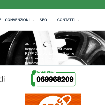
E
CONVENZIONI
SEO
CONTATTI
ANFOS
»
Notizie
» I corsi di
formazione sicurezza sul lavoro
RSPP Datore di Lavoro – Rischio
ALTO validazione programmi
formativi
di